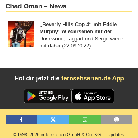
Chad Oman – News
„Beverly Hills Cop 4“ mit Eddie
Murphy: Wiedersehen mit der
Originalbesetzung bestätigt
Rosewood, Taggart und Serge wieder
mit dabei (
22.09.2022
)
Hol dir jetzt die
fernsehserien.de App
© 1998–2026 imfernsehen GmbH & Co. KG
Updates