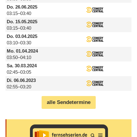
Do.
26.06.2025
03:15–03:40
Do.
15.05.2025
03:15–03:40
Do.
03.04.2025
03:10–03:30
Mo.
01.04.2024
03:50–04:10
Sa.
30.03.2024
02:45–03:05
Di.
06.06.2023
02:55–03:20
alle Sendetermine