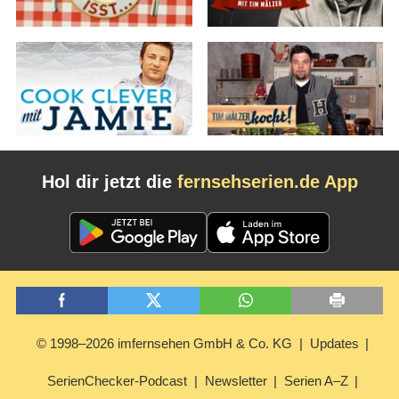
Hol dir jetzt die
fernsehserien.de App
© 1998–2026 imfernsehen GmbH & Co. KG
Updates
SerienChecker-Podcast
Newsletter
Serien A–Z