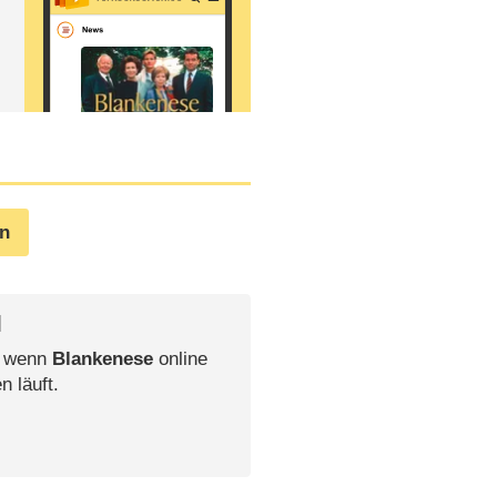
en
l
, wenn
Blankenese
online
n läuft.