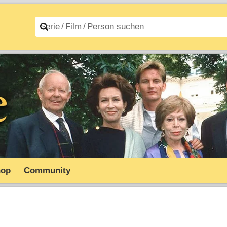
n A–Z
Filme A–Z
hop
Community