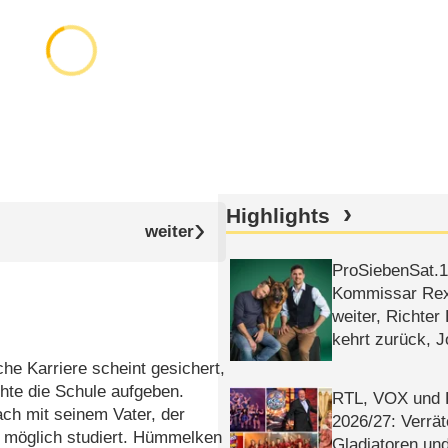
Highlights
ProSiebenSat.1 
Kommissar Rex 
weiter, Richter
kehrt zurück, 
Klaas machen 
e Karriere scheint gesichert,
chte die Schule aufgeben.
RTL, VOX und
ch mit seinem Vater, der
2026/​27: Verrät
n möglich studiert. Hümmelken
Gladiatoren un