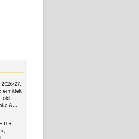
2026/​27:
ermittelt
 Hold
Joko &
Urlaub
 RTL+
er,
d