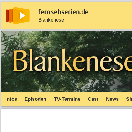
Blankenese
News
Entdecken
Streaming
TV-Starts
Serie
Infos
Episoden
TV-Termine
Cast
News
S