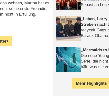
isons wohnen, Martha hat es
Sebastian Lege
nen, seine erste Freundin.
 nicht in Erfüllung.
Leben, Larry
Streben nach 
recycelt Gags 
Barack Obama 
iter
Mermaids to 
Die neue Young
Serie, die nich
hält, was sie ve
Review
Mehr Highlights