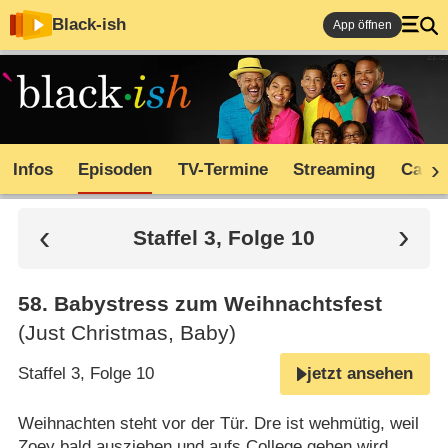
Black-ish
App öffnen
Infos
Episoden
TV-Termine
Streaming
Cast
Staffel 3, Folge 10
58
.
Babystress zum Weihnachtsfest
(Just Christmas, Baby)
Staffel 3, Folge 10
jetzt ansehen
Weihnachten steht vor der Tür. Dre ist wehmütig, weil
Zoey bald ausziehen und aufs College gehen wird.