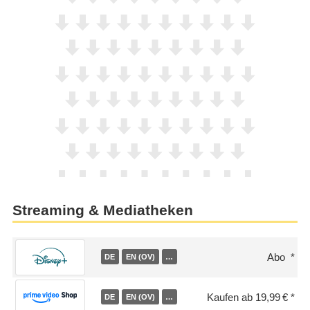
Streaming & Mediatheken
Abo
DE
EN (OV)
…
Kaufen ab 19,99 €
DE
EN (OV)
…