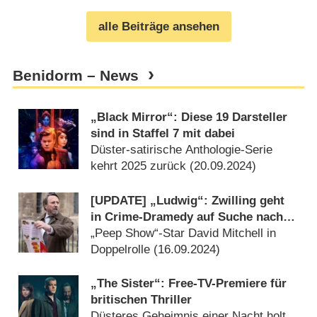
alle Beiträge ansehen
Benidorm – News
„Black Mirror“: Diese 19 Darsteller
sind in Staffel 7 mit dabei
Düster-satirische Anthologie-Serie
kehrt 2025 zurück (
20.09.2024
)
[UPDATE] „Ludwig“: Zwilling geht
in Crime-Dramedy auf Suche nach
verschollenem Bruder undercover
„Peep Show“-Star David Mitchell in
Doppelrolle (
16.09.2024
)
„The Sister“: Free-TV-Premiere für
britischen Thriller
Düsteres Geheimnis einer Nacht holt