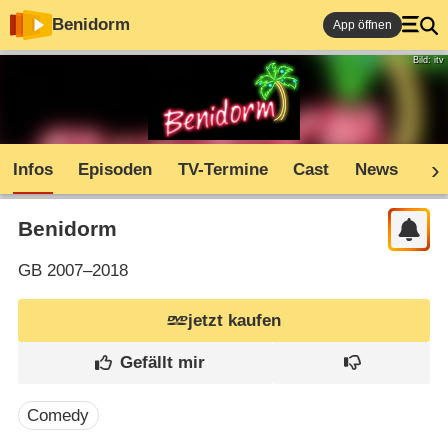
Benidorm
App öffnen
Bild: itv
Infos
Episoden
TV-Termine
Cast
News
Sh
Benidorm
GB
2007–2018
jetzt kaufen
Comedy