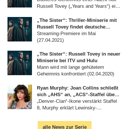
Russell Tovey („Years and Years“) ein
(
28.07.2022
)
„The Sister“: Thriller-Miniserie mit
Russell Tovey findet deutsche
Heimat
Streaming-Premiere im Mai
(
27.04.2021
)
„The Sister“: Russell Tovey in neuer
Miniserie bei ITV und Hulu
Mann wird mit lange gehütetem
Geheimnis konfrontiert (
02.04.2020
)
Ryan Murphy: Joan Collins schließt
sich „AHS“ an, „ACS“-Staffel über
Clinton gecancelt
„Denver-Clan“-Ikone verstärkt Staffel
8, Murphy erklärt Lewinsky-
Rückzieher (
04.04.2018
)
alle News zur Serie