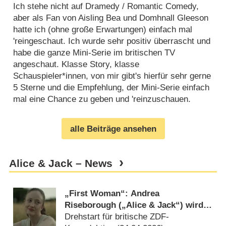
Ich stehe nicht auf Dramedy / Romantic Comedy,
aber als Fan von Aisling Bea und Domhnall Gleeson
hatte ich (ohne große Erwartungen) einfach mal
'reingeschaut. Ich wurde sehr positiv überrascht und
habe die ganze Mini-Serie im britischen TV
angeschaut. Klasse Story, klasse
Schauspieler*innen, von mir gibt's hierfür sehr gerne
5 Sterne und die Empfehlung, der Mini-Serie einfach
mal eine Chance zu geben und 'reinzuschauen.
alle Beiträge ansehen
Alice & Jack – News
„First Woman“: Andrea
Riseborough („Alice & Jack“) wird
im Sci-Fi-Thriller zur Astronautin
Drehstart für britische ZDF-