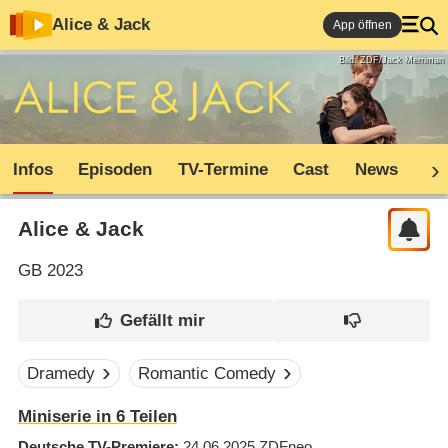
Alice & Jack
App öffnen
Bild: ZDF/Jack Merriman
Infos
Episoden
TV-Termine
Cast
News
Co
Alice & Jack
GB
2023
Dramedy
Romantic Comedy
Miniserie in 6 Teilen
Deutsche TV-Premiere
24.06.2025
ZDFneo