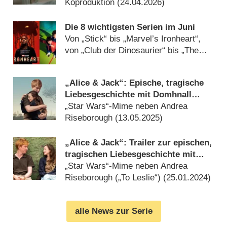
Koproduktion (
24.04.2026
)
Die 8 wichtigsten Serien im Juni
Von „Stick“ bis „Marvel’s Ironheart“,
von „Club der Dinosaurier“ bis „The
Waterfront“ (
30.05.2025
)
„Alice & Jack“: Epische, tragische
Liebesgeschichte mit Domhnall
Gleeson erhält Deutschlandpremiere
„Star Wars“-Mime neben Andrea
Riseborough (
13.05.2025
)
„Alice & Jack“: Trailer zur epischen,
tragischen Liebesgeschichte mit
Domhnall Gleeson
„Star Wars“-Mime neben Andrea
Riseborough („To Leslie“) (
25.01.2024
)
alle News zur Serie