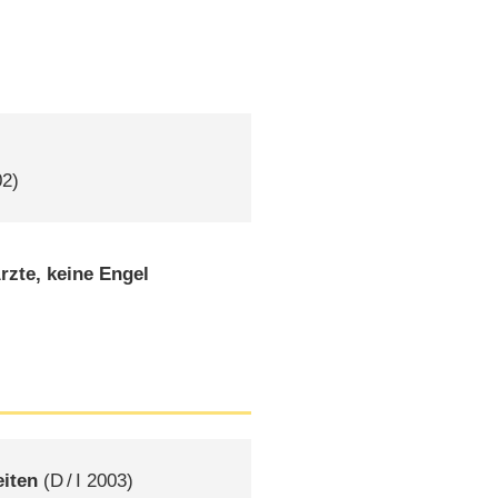
02)
zte, keine Engel
eiten
(
D
/
I
2003)