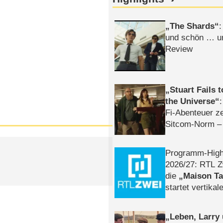
The Shards
:
und schön … un
Review
Stuart Fails 
the Universe
Fi-Abenteuer ze
Sitcom-Norm –
Programm-High
2026/​27: RTL Z
die
Maison T
startet vertika
– Tag & Nacht
Leben, Larry