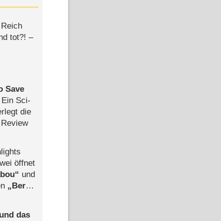
 Reich
d tot?! –
to Save
: Ein Sci-
rlegt die
 Review
lights
wei öffnet
abou
und
len
Berlin
-Ableger
 und das