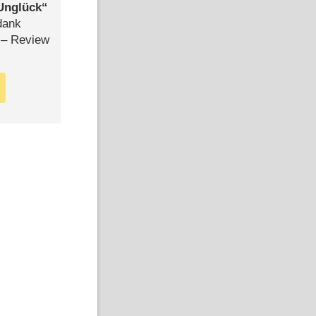
Unglück
dank
– Review