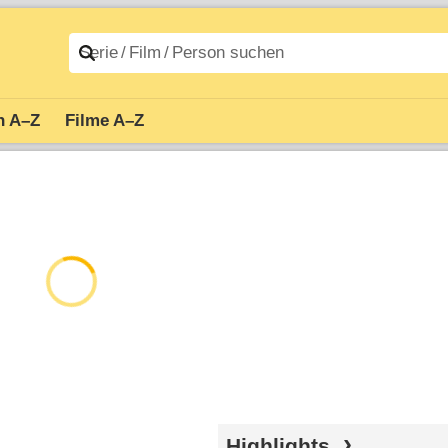
n A–Z
Filme A–Z
Highlights