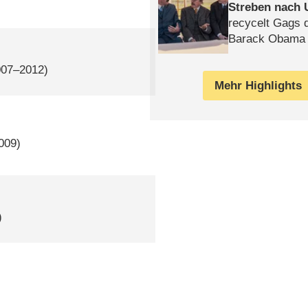
Streben nach 
recycelt Gags 
Barack Obama 
007–2012)
Mehr Highlights
009)
)