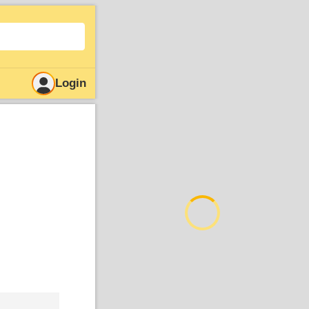
Login