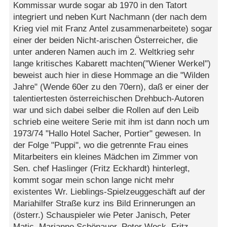
Kommissar wurde sogar ab 1970 in den Tatort
integriert und neben Kurt Nachmann (der nach dem
Krieg viel mit Franz Antel zusammenarbeitete) sogar
einer der beiden Nicht-arischen Österreicher, die
unter anderen Namen auch im 2. Weltkrieg sehr
lange kritisches Kabarett machten("Wiener Werkel")
beweist auch hier in diese Hommage an die "Wilden
Jahre" (Wende 60er zu den 70ern), daß er einer der
talentiertesten österreichischen Drehbuch-Autoren
war und sich dabei selber die Rollen auf den Leib
schrieb eine weitere Serie mit ihm ist dann noch um
1973/74 "Hallo Hotel Sacher, Portier" gewesen. In
der Folge "Puppi", wo die getrennte Frau eines
Mitarbeiters ein kleines Mädchen im Zimmer von
Sen. chef Haslinger (Fritz Eckhardt) hinterlegt,
kommt sogar mein schon lange nicht mehr
existentes Wr. Lieblings-Spielzeuggeschäft auf der
Mariahilfer Straße kurz ins Bild Erinnerungen an
(österr.) Schauspieler wie Peter Janisch, Peter
Matic, Marianne Schönauer, Peter Weck, Fritz