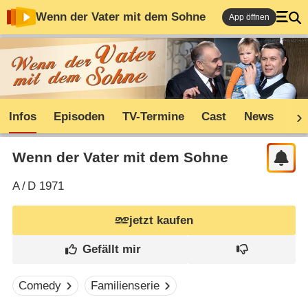
Wenn der Vater mit dem Sohne
App öffnen
Infos
Episoden
TV-Termine
Cast
News
Sh
Wenn der Vater mit dem Sohne
A
/
D
1971
jetzt kaufen
Comedy
Familienserie