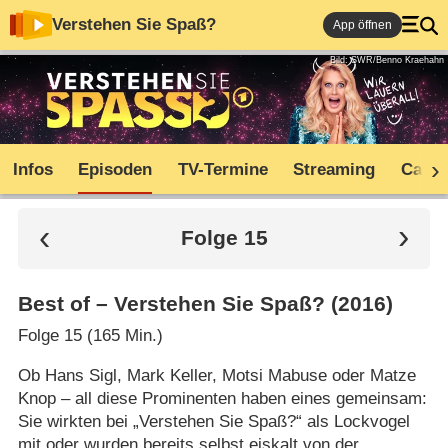
Verstehen Sie Spaß?
App öffnen
Bild: SWR/Benno Kraehahn
Infos
Episoden
TV-Termine
Streaming
Cast
Folge 15
Best of – Verstehen Sie Spaß? (2016)
Folge 15 (165 Min.)
Ob Hans Sigl, Mark Keller, Motsi Mabuse oder Matze
Knop – all diese Prominenten haben eines gemeinsam:
Sie wirkten bei „Verstehen Sie Spaß?“ als Lockvogel
mit oder wurden bereits selbst eiskalt von der