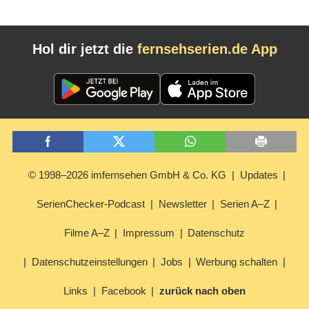
Hol dir jetzt die
fernsehserien.de App
© 1998–2026 imfernsehen GmbH & Co. KG
Updates
SerienChecker-Podcast
Newsletter
Serien A–Z
Filme A–Z
Impressum
Datenschutz
Datenschutzeinstellungen
Jobs
Werbung schalten
Links
Facebook
zurück nach oben