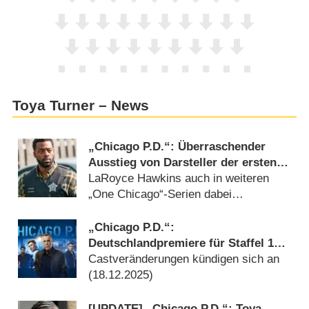
Toya Turner – News
„Chicago P.D.“: Überraschender
Ausstieg von Darsteller der ersten
Stunde nach 13 Staffeln
LaRoyce Hawkins auch in weiteren
„One Chicago“-Serien dabei
(
03.07.2026
)
„Chicago P.D.“:
Deutschlandpremiere für Staffel 12
bestätigt
Castveränderungen kündigen sich an
(
18.12.2025
)
[UPDATE] „Chicago P.D.“: Toya