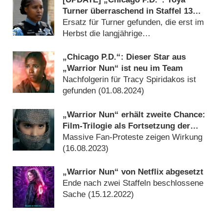
Turner überraschend in Staffel 13
nicht mit dabei
Ersatz für Turner gefunden, die erst im
Herbst die langjährige
Hauptdarstellerin ablöste (
23.07.2025
)
„Chicago P.D.“: Dieser Star aus
„Warrior Nun“ ist neu im Team
Nachfolgerin für Tracy Spiridakos ist
gefunden (
01.08.2024
)
„Warrior Nun“ erhält zweite Chance:
Film-Trilogie als Fortsetzung der
Netflix-Serie geplant
Massive Fan-Proteste zeigen Wirkung
(
16.08.2023
)
„Warrior Nun“ von Netflix abgesetzt
Ende nach zwei Staffeln beschlossene
Sache (
15.12.2022
)