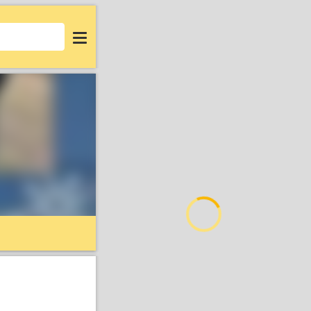
Login