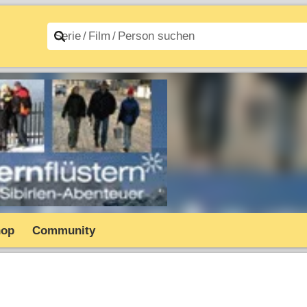
n A–Z
Filme A–Z
hop
Community