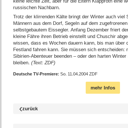
keine leichte Zeit, aber für die Eltern Klapproth eine 
russischen Nachbarn.
Trotz der klirrenden Kälte bringt der Winter auch viel
Männern aus dem Dorf, Segeln auf dem zugefrorenen
selbstgebautem Eissegler. Anfang Dezember friert der
kleine Fähre ihren Betrieb einstellt und Chuschir abge
wissen, dass es Wochen dauern kann, bis man über 
Festland fahren kann. Sie müssen sich entscheiden: mi
Sibirien-Abenteuer beenden – oder den harten Winter a
bleiben.
(Text: ZDF)
Deutsche TV-Premiere
So. 11.04.2004
ZDF
mehr Infos
zurück