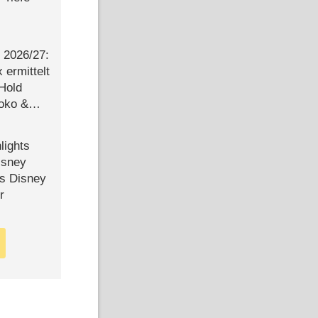
2026/​27:
ermittelt
 Hold
Joko &
Urlaub
lights
isney
ls Disney
r