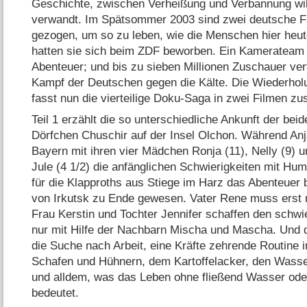
Geschichte, zwischen Verheißung und Verbannung wil
verwandt. Im Spätsommer 2003 sind zwei deutsche F
gezogen, um so zu leben, wie die Menschen hier heute
hatten sie sich beim ZDF beworben. Ein Kamerateam be
Abenteuer; und bis zu sieben Millionen Zuschauer ve
Kampf der Deutschen gegen die Kälte. Die Wiederhol
fasst nun die vierteilige Doku-Saga in zwei Filmen 
Teil 1 erzählt die so unterschiedliche Ankunft der be
Dörfchen Chuschir auf der Insel Olchon. Während An
Bayern mit ihren vier Mädchen Ronja (11), Nelly (9) 
Jule (4 1/​2) die anfänglichen Schwierigkeiten mit Hum
für die Klapproths aus Stiege im Harz das Abenteuer
von Irkutsk zu Ende gewesen. Vater Rene muss erst 
Frau Kerstin und Tochter Jennifer schaffen den schwi
nur mit Hilfe der Nachbarn Mischa und Mascha. Und da
die Suche nach Arbeit, eine Kräfte zehrende Routine
Schafen und Hühnern, dem Kartoffelacker, den Wass
und alldem, was das Leben ohne fließend Wasser oder
bedeutet.