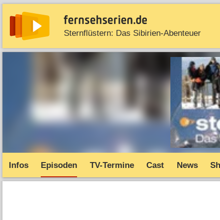
Sternflüstern: Das Sibirien-Abenteuer
News
Entdecken
Streaming
TV-Starts
Serie
Infos
Episoden
TV-Termine
Cast
News
S