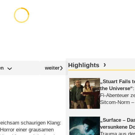
Highlights
en
Stuart Fails 
the Universe
Fi-Abenteuer ze
Sitcom-Norm –
Surface – Da
gleichsam schaurigen Klang:
versunkene Do
 Horror einer grausamen
Trauma aus der