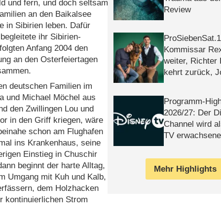
d und fern, und doch seltsam
Review
amilien an den Baikalsee
 in Sibirien leben. Dafür
gleitete ihr Sibirien-
ProSiebenSat.1 
rfolgten Anfang 2004 den
Kommissar Rex 
ung an den Osterfeiertagen
weiter, Richter
zusammen.
kehrt zurück, 
Klaas machen 
iden deutschen Familien im
ja und Michael Möchel aus
Programm-High
und den Zwillingen Lou und
2026/​27: Der D
or in den Griff kriegen, wäre
Channel wird a
 beinahe schon am Flughafen
TV erwachsene
mal ins Krankenhaus, seine
erigen Einstieg in Chuschir
nn beginnt der harte Alltag,
Mehr Highlights
 im Umgang mit Kuh und Kalb,
erfässern, dem Holzhacken
 kontinuierlichen Strom