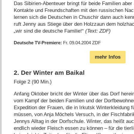
Das Sibirien-Abenteuer bringt für beide Familien abe
Kontakte und Freundschaften mit den russischen Nac
lernen sich die Deutschen in Chuschir dann auch kenn
ruft Jenny aus Stiege über den Holzzaun dem holzha
„wir sind die deutsche Familie!“
(Text: ZDF)
Deutsche TV-Premiere
Fr. 09.04.2004
ZDF
mehr Infos
2
.
Der Winter am Baikal
Folge 2 (90 Min.)
Anfang Oktober bricht der Winter über das Dorf herein.
vom Kampf der beiden Familien und der Dorfbewohner
Expedition der Frauen, die in Irkutsk Winterkleidung f
müssen, von Anja Möchels Versuch, in der Fischfabrik
Jennys Alltag in der Dorfschule. Winter, das heißt a
endlich wieder Fleisch essen zu können – für die tie