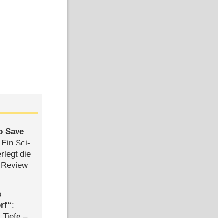
to Save
: Ein Sci-
rlegt die
 Review
s
rf
:
 Tiefe –