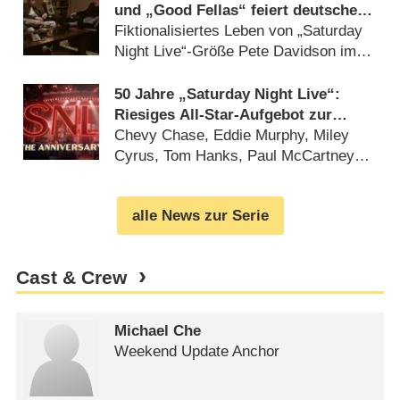
und „Good Fellas“ feiert deutsche
Free-TV-Premiere
Fiktionalisiertes Leben von „Saturday
Night Live“-Größe Pete Davidson im
Mittelpunkt (
27.05.2025
)
50 Jahre „Saturday Night Live“:
Riesiges All-Star-Aufgebot zur
Jubiläumsshow
Chevy Chase, Eddie Murphy, Miley
Cyrus, Tom Hanks, Paul McCartney
und viele mehr (
11.02.2025
)
alle News zur Serie
Cast & Crew
Michael Che
Weekend Update Anchor