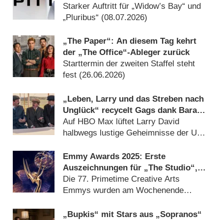
auf Abstand halten
Starker Auftritt für „Widow’s Bay“ und
„Pluribus“ (
08.07.2026
)
„The Paper“: An diesem Tag kehrt
der „The Office“-Ableger zurück
Starttermin der zweiten Staffel steht
fest (
26.06.2026
)
„Leben, Larry und das Streben nach
Unglück“ recycelt Gags dank Barack
Obama – Review
Auf HBO Max lüftet Larry David
halbwegs lustige Geheimnisse der US-
Geschichte (
26.06.2026
)
Emmy Awards 2025: Erste
Auszeichnungen für „The Studio“,
„The Penguin“ und „Saturday Night
Die 77. Primetime Creative Arts
Live“
Emmys wurden am Wochenende
vergeben (
08.09.2025
)
„Bupkis“ mit Stars aus „Sopranos“