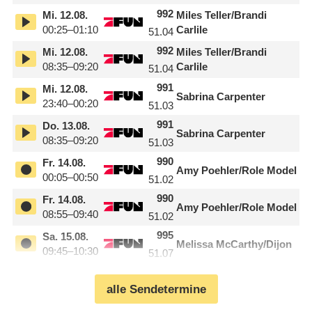
992
Mi.
12.08.
Miles Teller/
​Brandi
00:25–01:10
Carlile
51.04
992
Mi.
12.08.
Miles Teller/
​Brandi
08:35–09:20
Carlile
51.04
991
Mi.
12.08.
Sabrina Carpenter
23:40–00:20
51.03
991
Do.
13.08.
Sabrina Carpenter
08:35–09:20
51.03
990
Fr.
14.08.
Amy Poehler/
​Role Model
00:05–00:50
51.02
990
Fr.
14.08.
Amy Poehler/
​Role Model
08:55–09:40
51.02
995
Sa.
15.08.
Melissa McCarthy/
​Dijon
09:45–10:30
51.07
alle Sendetermine