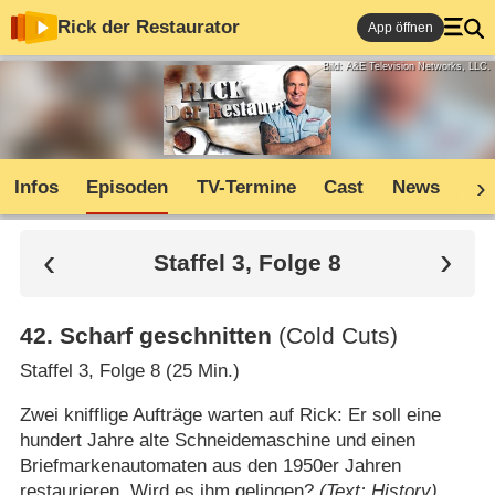
Rick der Restaurator
App öffnen
Bild: A&E Television Networks, LLC.
Infos
Episoden
TV-Termine
Cast
News
Co
Staffel 3, Folge 8
42
.
Scharf geschnitten
(Cold Cuts)
Staffel 3, Folge 8 (25 Min.)
Zwei knifflige Aufträge warten auf Rick: Er soll eine
hundert Jahre alte Schneidemaschine und einen
Briefmarkenautomaten aus den 1950er Jahren
restaurieren. Wird es ihm gelingen?
(Text: History)