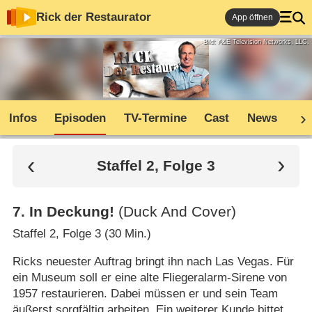
Rick der Restaurator
App öffnen
Bild: A&E Television Networks, LLC.
Infos
Episoden
TV-Termine
Cast
News
Co
Staffel 2, Folge 3
7
.
In Deckung!
(Duck And Cover)
Staffel 2, Folge 3 (30 Min.)
Ricks neuester Auftrag bringt ihn nach Las Vegas. Für
ein Museum soll er eine alte Fliegeralarm-Sirene von
1957 restaurieren. Dabei müssen er und sein Team
äußerst sorgfältig arbeiten. Ein weiterer Kunde bittet