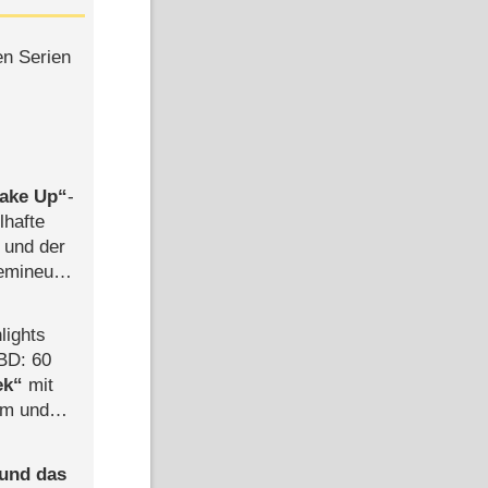
en Serien
ake Up
-
lhafte
 und der
semineuen
hen
-
lights
BD: 60
ek
mit
mm und
der
 und das