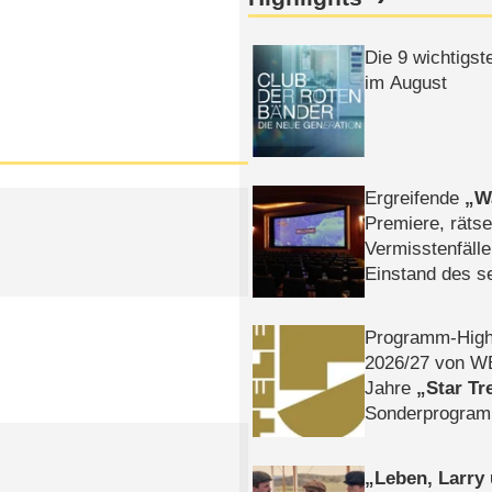
Die 9 wichtigst
im August
Ergreifende
W
Premiere, rätse
Vermisstenfälle
Einstand des 
Tatort: Münc
Duos
Programm-High
2026/​27 von W
Jahre
Star Tr
Sonderprogra
Die Helgolän
Leben, Larry