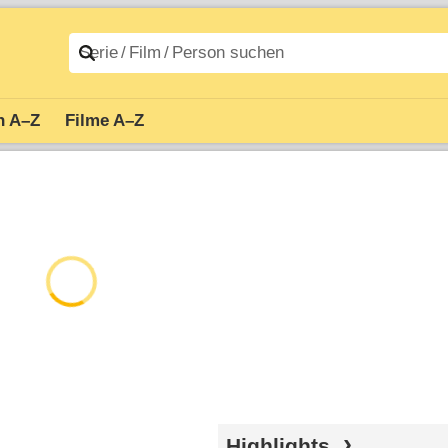
n A–Z
Filme A–Z
Highlights