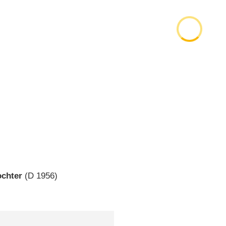
ochter
(
D
1956)