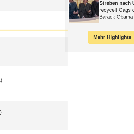
Streben nach 
recycelt Gags 
Barack Obama 
Mehr Highlights
)
)