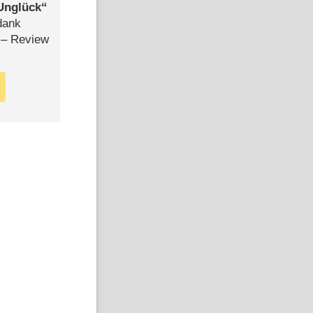
Unglück
dank
– Review