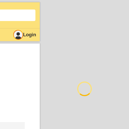
Login