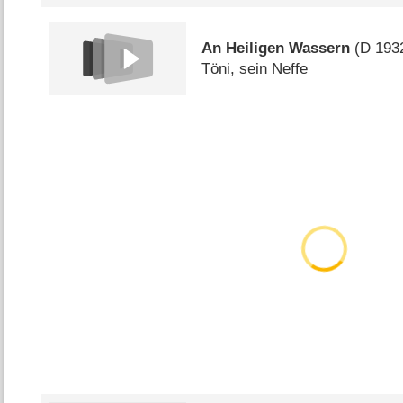
An Heiligen Wassern
(
D
193
Töni, sein Neffe