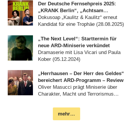
Der Deutsche Fernsehpreis 2025:
„KRANK Berlin“, „Achtsam
morden“, „Angemessen Angry“,
Dokusoap „Kaulitz & Kaulitz“ erneut
„Experte für alles“ und „Germany’s
Kandidat für eine Trophäe (
28.08.2025
)
Next Topmodel“ nominiert
„The Next Level“: Starttermin für
neue ARD-Miniserie verkündet
Dramaserie mit Lisa Vicari und Paula
Kober (
05.12.2024
)
„Herrhausen – Der Herr des Geldes“
bereichert ARD-Programm – Review
Oliver Masucci prägt Miniserie über
Charakter, Macht und Terrorismus
(
30.09.2024
)
mehr…