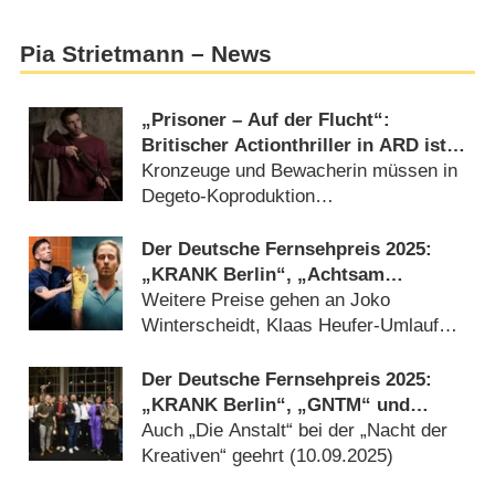
Pia Strietmann – News
„Prisoner – Auf der Flucht“:
Britischer Actionthriller in ARD ist
an löchriges Drehbuch gekettet –
Kronzeuge und Bewacherin müssen in
Review
Degeto-Koproduktion
Gangstersyndikat entkommen und
rechtzeitig vor Gericht erscheinen
Der Deutsche Fernsehpreis 2025:
(
18.06.2026
)
„KRANK Berlin“, „Achtsam
morden“ und „Kaulitz & Kaulitz“
Weitere Preise gehen an Joko
ausgezeichnet
Winterscheidt, Klaas Heufer-Umlauf
und Teddy Teclebrhan (
10.09.2025
)
Der Deutsche Fernsehpreis 2025:
„KRANK Berlin“, „GNTM“ und
„Herrhausen“ unter den ersten
Auch „Die Anstalt“ bei der „Nacht der
Preisträgern
Kreativen“ geehrt (
10.09.2025
)