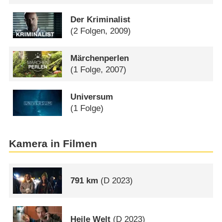
Der Kriminalist
(2 Folgen, 2009)
Märchenperlen
(1 Folge, 2007)
Universum
(1 Folge)
Kamera in Filmen
791 km
(
D
2023)
Heile Welt
(
D
2023)