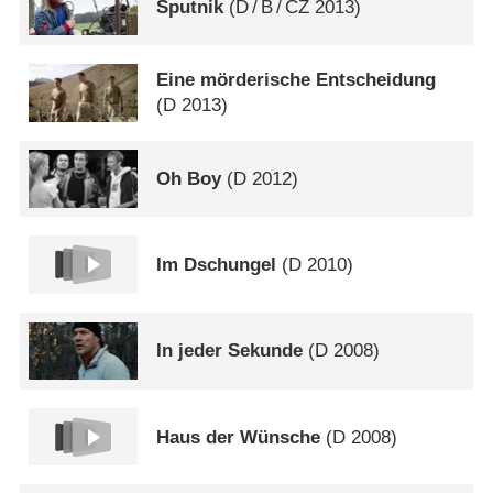
Sputnik
(
D
/
B
/
CZ
2013)
Eine mörderische Entscheidung
(
D
2013)
Oh Boy
(
D
2012)
Im Dschungel
(
D
2010)
In jeder Sekunde
(
D
2008)
Haus der Wünsche
(
D
2008)