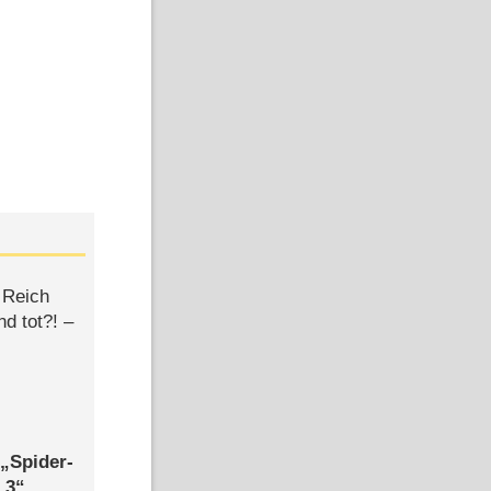
 Reich
d tot?! –
,
Spider-
 3
,