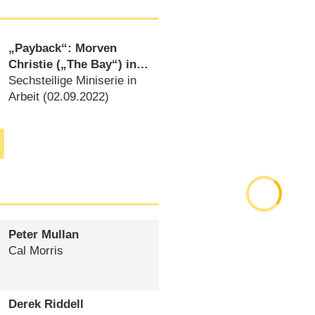
„Payback“: Morven
Christie („The Bay“) in
Thriller vom „Line of
Sechsteilige Miniserie in
Duty“-Schöpfer
Arbeit (
02.09.2022
)
Peter Mullan
Cal Morris
Derek Riddell