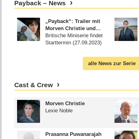
Payback – News
„Payback“: Trailer mit
Morven Christie und
Peter Mullan zu
Britische Miniserie findet
Thrillerdrama von „Line
Starttermin (
27.09.2023
)
of Duty“-Macher
alle News zur Serie
Cast & Crew
Morven Christie
Lexie Noble
Prasanna Puwanarajah