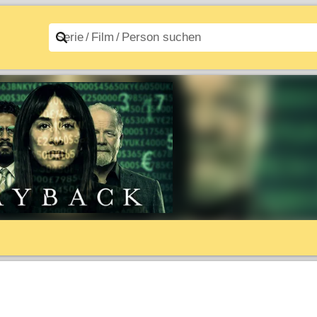
n A–Z
Filme A–Z