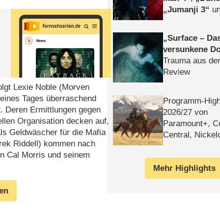
Jumanji 3
un
Horror
Clayfa
Surface – Da
versunkene Do
Trauma aus der
Review
olgt Lexie Noble (Morven
e eines Tages überraschend
Programm-High
. Deren Ermittlungen gegen
2026/​27 von
ellen Organisation decken auf,
Paramount+, 
ls Geldwäscher für die Mafia
Central, Nicke
Derek Riddell) kommen nach
WELT
n Cal Morris und seinem
Mehr Highlights
gen