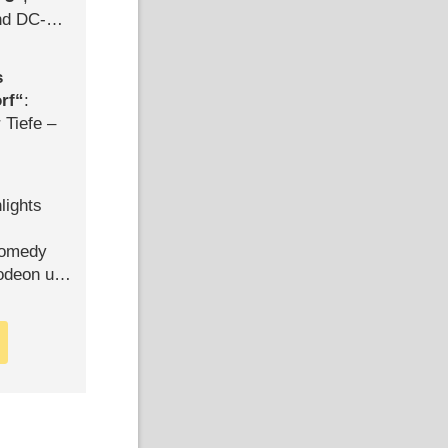
d DC-
ce
s
rf
:
 Tiefe –
lights
Comedy
lodeon und