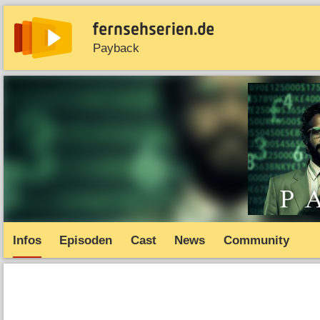
Payback
News
Entdecken
Streaming
TV-Starts
Serie
Infos
Episoden
Cast
News
Community