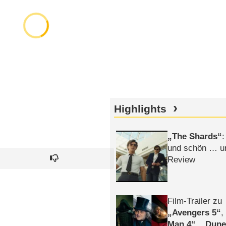
Highlights
The Shards
:
und schön … un
Review
Film-Trailer zu
Avengers 5
Man 4
,
Dune