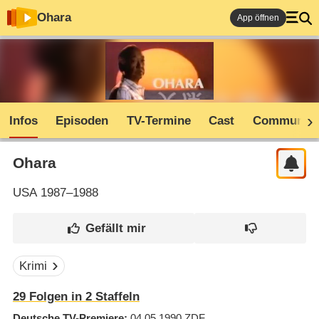
Ohara
App öffnen
Infos
Episoden
TV-Termine
Cast
Community
Ohara
USA
1987–1988
Krimi
29
Folgen in
2
Staffeln
Deutsche TV-Premiere
04.05.1990
ZDF