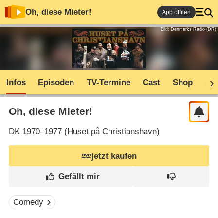
Oh, diese Mieter!
App öffnen
Bild: Denmarks Radio (DR)
Infos
Episoden
TV-Termine
Cast
Shop
Co
Oh, diese Mieter!
DK
1970–1977 (
Huset på Christianshavn
)
jetzt kaufen
Comedy