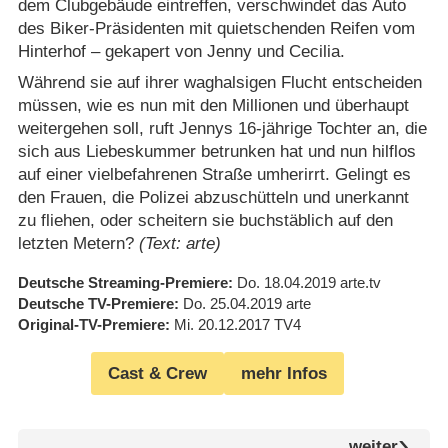
dem Clubgebäude eintreffen, verschwindet das Auto
des Biker-Präsidenten mit quietschenden Reifen vom
Hinterhof – gekapert von Jenny und Cecilia.
Während sie auf ihrer waghalsigen Flucht entscheiden
müssen, wie es nun mit den Millionen und überhaupt
weitergehen soll, ruft Jennys 16-jährige Tochter an, die
sich aus Liebeskummer betrunken hat und nun hilflos
auf einer vielbefahrenen Straße umherirrt. Gelingt es
den Frauen, die Polizei abzuschütteln und unerkannt
zu fliehen, oder scheitern sie buchstäblich auf den
letzten Metern?
(Text: arte)
Deutsche Streaming-Premiere
Do. 18.04.2019
arte.tv
Deutsche TV-Premiere
Do. 25.04.2019
arte
Original-TV-Premiere
Mi. 20.12.2017
TV4
Cast & Crew
mehr Infos
weiter