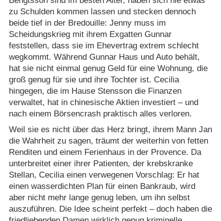
Bengtsson sind im besten Alter, haben sich nie etwas
zu Schulden kommen lassen und stecken dennoch
beide tief in der Bredouille: Jenny muss im
Scheidungskrieg mit ihrem Exgatten Gunnar
feststellen, dass sie im Ehevertrag extrem schlecht
wegkommt. Während Gunnar Haus und Auto behält,
hat sie nicht einmal genug Geld für eine Wohnung, die
groß genug für sie und ihre Tochter ist. Cecilia
hingegen, die im Hause Stensson die Finanzen
verwaltet, hat in chinesische Aktien investiert – und
nach einem Börsencrash praktisch alles verloren.
Weil sie es nicht über das Herz bringt, ihrem Mann Jan
die Wahrheit zu sagen, träumt der weiterhin von fetten
Renditen und einem Ferienhaus in der Provence. Da
unterbreitet einer ihrer Patienten, der krebskranke
Stellan, Cecilia einen verwegenen Vorschlag: Er hat
einen wasserdichten Plan für einen Bankraub, wird
aber nicht mehr lange genug leben, um ihn selbst
auszuführen. Die Idee scheint perfekt – doch haben die
friedliebenden Damen wirklich genug kriminelle