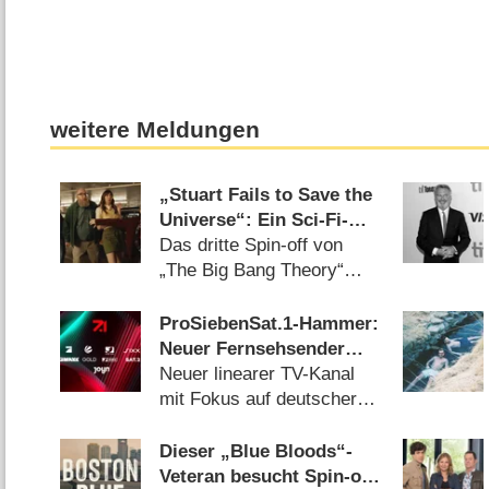
weitere Meldungen
„Stuart Fails to Save the
Universe“: Ein Sci-Fi-
Abenteuer zerlegt die
Das dritte Spin-off von
Sitcom-Norm – Review
„The Big Bang Theory“
zieht sein eigenes Ding
durch – und gewinnt
ProSiebenSat.1-Hammer:
(23.07.2026)
Neuer Fernsehsender
Sat.2 kommt 2027!
Neuer linearer TV-Kanal
mit Fokus auf deutscher
Fiction (15.07.2026)
Dieser „Blue Bloods“-
Veteran besucht Spin-off