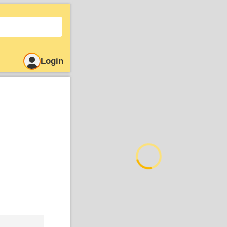
Login