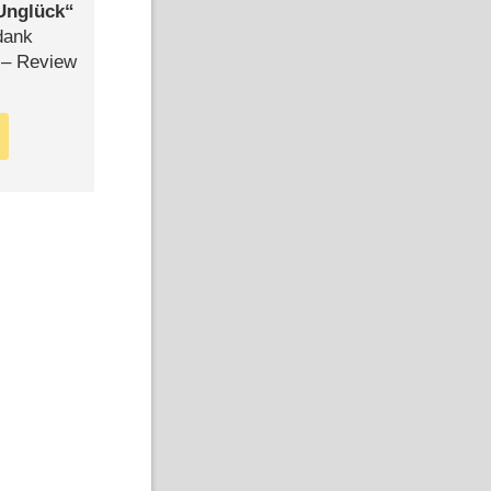
Unglück
dank
– Review