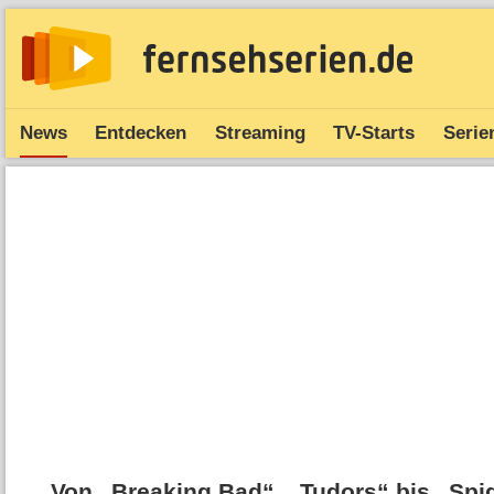
News
Entdecken
Streaming
TV-Starts
Serie
Von „Breaking Bad“, „Tudors“ bis „Sp