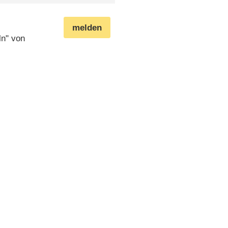
melden
ln" von