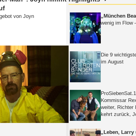
uf
München Bea
gebot von Joyn
wenig im Flow 
Die 9 wichtigst
im August
ProSiebenSat.1 
Kommissar Rex 
weiter, Richter
kehrt zurück, 
Klaas machen 
Leben, Larry