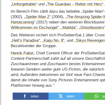
„Unforgettable“
und
„The Guardian – Retter mit Herz“
.
Im Bereich Film zählt dazu das beliebte „Spider-Man
(2002),
„Spider-Man 2“
(2004),
„The Amazing Spider-
Homecoming“
(2017) neben den weiteren Blockbuste
Willkommen im Dschungel“
,
„Matilda“
,
„Ghostbusters
Des Weiteren sichert sich ProSiebenSat.1 über Crunc
„Hell’s Paradise“
,
„Kaiju No. 8“
, und
„Tokyo Revenger
Bezahlsender der Gruppe.
Henrik Pabst
, Chief Content Officer der ProSiebenSa
Content-Partnerschaft zahlt auf all unsere Geschäftsf
Zuschauerinnen und Zuschauern bestes Entertainment
linearen Sendern weiter gute US-Fiction, die natürlic
wird. Außerdem bekommen wir fünf neue Fast-Channel
damit die Inhalte von Sony Pictures Entertainment op
Plattformen hinweg aus.
teilen
teilen
t