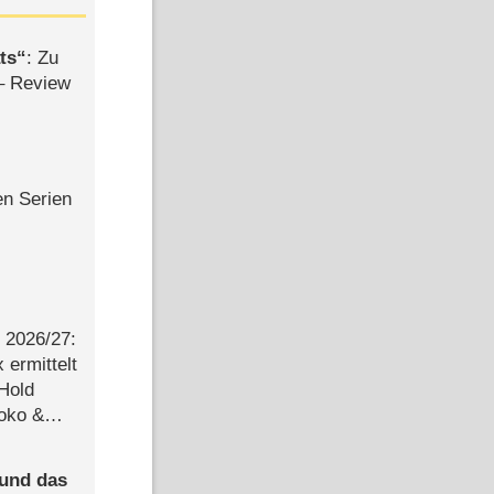
ts
: Zu
– Review
en Serien
2026/​27:
ermittelt
 Hold
Joko &
Urlaub
 und das