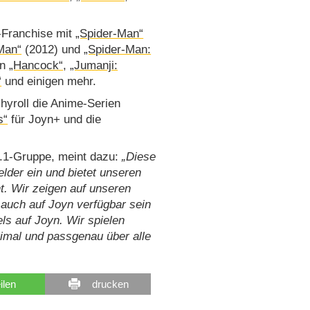
“-Franchise mit
„Spider-Man“
Man“
(2012) und
„Spider-Man:
rn
„Hancock“
,
„Jumanji:
“
und einigen mehr.
hyroll die Anime-Serien
s“
für Joyn+ und die
t.1-Gruppe, meint dazu:
Diese
elder ein und bietet unseren
. Wir zeigen auf unseren
h auch auf Joyn verfügbar sein
s auf Joyn. Wir spielen
timal und passgenau über alle
eilen
drucken