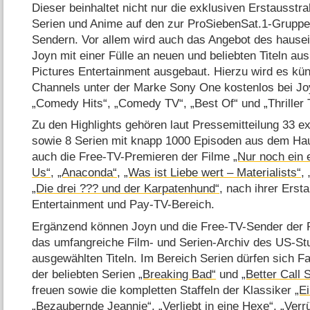
Dieser beinhaltet nicht nur die exklusiven Erstausstr
Serien und Anime auf den zur ProSiebenSat.1-Grupp
Sendern. Vor allem wird auch das Angebot des hause
Joyn mit einer Fülle an neuen und beliebten Titeln au
Pictures Entertainment ausgebaut. Hierzu wird es kün
Channels unter der Marke Sony One kostenlos bei Joy
„Comedy Hits“, „Comedy TV“, „Best Of“ und „Thriller 
Zu den Highlights gehören laut Pressemitteilung 33 e
sowie 8 Serien mit knapp 1000 Episoden aus dem Hau
auch die Free-TV-Premieren der Filme
„Nur noch ein 
Us“
,
„Anaconda“
,
„Was ist Liebe wert – Materialists“
,
„Die drei ??? und der Karpatenhund“
, nach ihrer Ers
Entertainment und Pay-TV-Bereich.
Ergänzend können Joyn und die Free-TV-Sender der 
das umfangreiche Film- und Serien-Archiv des US-Stu
ausgewählten Titeln. Im Bereich Serien dürfen sich F
der beliebten Serien
„Breaking Bad“
und
„Better Call 
freuen sowie die kompletten Staffeln der Klassiker
„E
„Bezaubernde Jeannie“
,
„Verliebt in eine Hexe“
,
„Verr