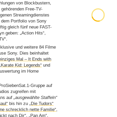
ahlungen von Blockbustern,
e gehörenden Free-TV-
igenen Streamingdienstes
s dem Portfolio von Sony
ftig gleich fünf neue FAST-
n geben: „Action Hits“,
TV“.
xklusive und weitere 84 Filme
se Sony. Dies beinhaltet
einziges Mal – It Ends with
„Karate Kid: Legends“
und
tauswertung im Home
ProSiebenSat.1-Gruppe auf
dios zugreifen mit
ans auf
„ausgewählte Staffeln“
Saul“
bis hin zu
„Die Tudors“
ine schrecklich nette Familie“
,
ückt nach Dir“
,
„Pan Am“
,