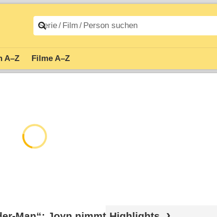
n A–Z
Filme A–Z
ider-Man“: Joyn nimmt
Highlights