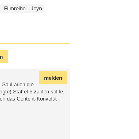
Filmreihe
Joyn
en
melden
 Saul auch die
te) Staffel 6 zählen sollte,
ich das Content-Konvolut