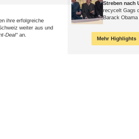
Streben nach 
recycelt Gags 
Barack Obama 
n ihre erfolgreiche
Schweiz weiter aus und
nt-Deal“
an.
Mehr Highlights