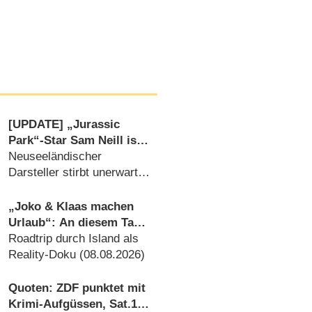
[UPDATE] „Jurassic
Park“-Star Sam Neill ist
tot
Neuseeländischer
Darsteller stirbt unerwartet
im Alter von 78 Jahren
(17.07.2026)
„Joko & Klaas machen
Urlaub“: An diesem Tag
startet die neue Sendung
Roadtrip durch Island als
des Entertainer-Duos
Reality-Doku (08.08.2026)
Quoten: ZDF punktet mit
Krimi-Aufgüssen, Sat.1