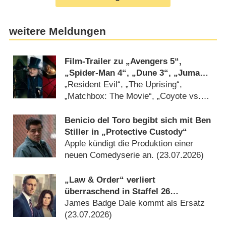
weitere Meldungen
Film-Trailer zu „Avengers 5“,
„Spider-Man 4“, „Dune 3“, „Jumanji
3“ und DC-Horror „Clayface“
„Resident Evil“, „The Uprising“,
„Matchbox: The Movie“, „Coyote vs.
ACME“ und „Ebenezer“ dabei
(27.07.2026)
Benicio del Toro begibt sich mit Ben
Stiller in „Protective Custody“
Apple kündigt die Produktion einer
neuen Comedyserie an. (23.07.2026)
„Law & Order“ verliert
überraschend in Staffel 26
Castmitglied
James Badge Dale kommt als Ersatz
(23.07.2026)