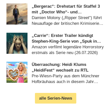
„Bergerac“: Drehstart für Staffel 3
mit „Doctor Who“- und
„Grantchester“-Stars als
Damien Molony („Ripper Street“) führt
Neuzugänge
Neuauflage der britischen Krimiserie
an (04.08.2026)
„Carrie“: Erster Trailer kündigt
Stephen-King-Serie von „Spuk in
Hill House“-Macher an
Amazon verfilmt legendäre Horrorstory
erstmals als Serie neu (26.07.2026)
Überraschung: Heidi Klums
„HeidiFest“ wechselt zu RTL
Pre-Wiesn-Party aus dem Münchner
Hofbräuhaus auch in diesem Jahr
(08.08.2026)
alle Serien-News