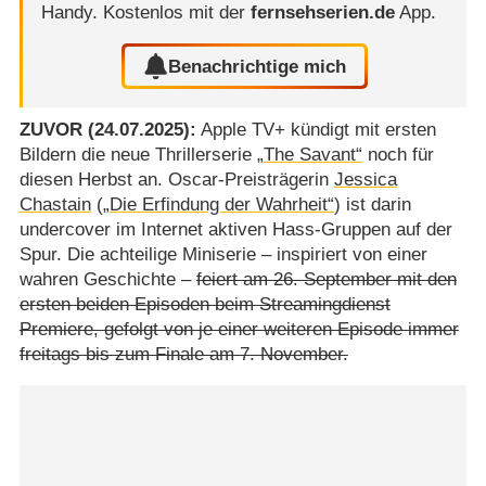
Handy.
Kostenlos mit der
fernsehserien.de
App.
Benachrichtige mich
ZUVOR (24.07.2025):
Apple TV+ kündigt mit ersten
Bildern die neue Thrillerserie
„The Savant“
noch für
diesen Herbst an. Oscar-Preisträgerin
Jessica
Chastain
(
„Die Erfindung der Wahrheit“
) ist darin
undercover im Internet aktiven Hass-Gruppen auf der
Spur. Die achteilige Miniserie – inspiriert von einer
wahren Geschichte –
feiert am 26. September mit den
ersten beiden Episoden beim Streamingdienst
Premiere, gefolgt von je einer weiteren Episode immer
freitags bis zum Finale am 7. November.