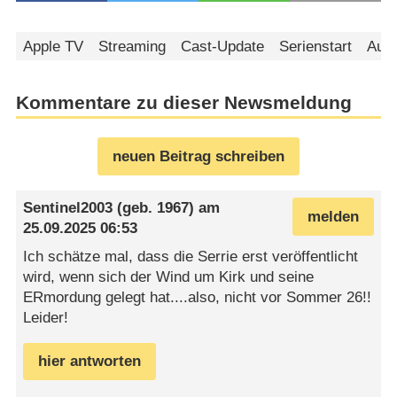
Apple TV
Streaming
Cast-Update
Serienstart
Aus
Kommentare zu dieser Newsmeldung
neuen Beitrag schreiben
Sentinel2003
(geb. 1967) am
melden
25.09.2025 06:53
Ich schätze mal, dass die Serrie erst veröffentlicht
wird, wenn sich der Wind um Kirk und seine
ERmordung gelegt hat....also, nicht vor Sommer 26!!
Leider!
hier antworten