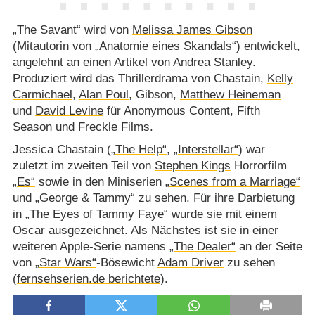
„The Savant“ wird von
Melissa James Gibson
(Mitautorin von
„Anatomie eines Skandals“
) entwickelt,
angelehnt an einen Artikel von Andrea Stanley.
Produziert wird das Thrillerdrama von Chastain,
Kelly
Carmichael
,
Alan Poul
, Gibson,
Matthew Heineman
und
David Levine
für Anonymous Content, Fifth
Season und Freckle Films.
Jessica Chastain (
„The Help“
,
„Interstellar“
) war
zuletzt im zweiten Teil von
Stephen Kings
Horrorfilm
„Es“
sowie in den Miniserien
„Scenes from a Marriage“
und
„George & Tammy“
zu sehen. Für ihre Darbietung
in
„The Eyes of Tammy Faye“
wurde sie mit einem
Oscar ausgezeichnet. Als Nächstes ist sie in einer
weiteren Apple-Serie namens
„The Dealer“
an der Seite
von
„Star Wars“
-Bösewicht
Adam Driver
zu sehen
(
fernsehserien.de berichtete
).