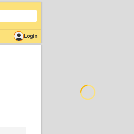
Login