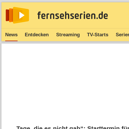
News
Entdecken
Streaming
TV-Starts
Serie
„Tage, die es nicht gab“: Starttermin fü