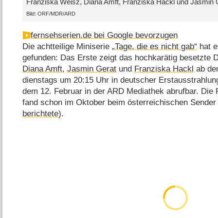
Franziska Weisz, Diana Amft, Franziska Hackl und Jasmin Ge
Bild: ORF/MDR/ARD
fernsehserien.de bei Google bevorzugen
Die achtteilige Miniserie
„Tage, die es nicht gab“
hat e
gefunden: Das Erste zeigt das hochkarätig besetzte
Diana Amft
,
Jasmin Gerat
und
Franziska Hackl
ab de
dienstags um 20:15 Uhr in deutscher Erstausstrahlung
dem 12. Februar in der ARD Mediathek abrufbar. Die P
fand schon im Oktober beim österreichischen Sender 
berichtete
).