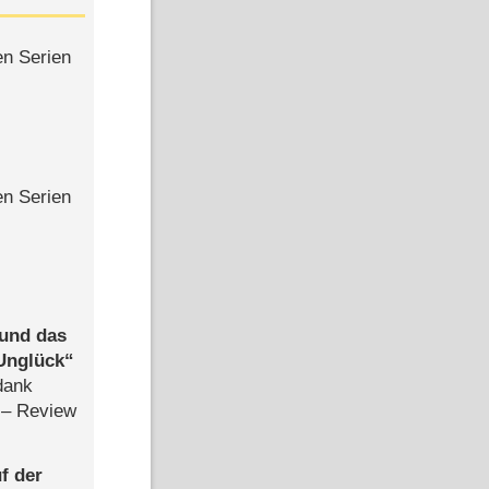
en Serien
en Serien
 und das
Unglück
dank
– Review
f der