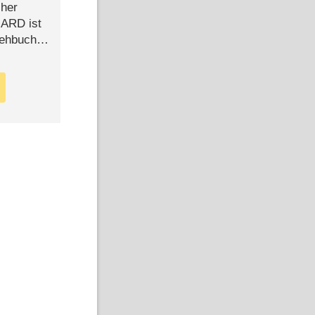
cher
n ARD ist
rehbuch
iew