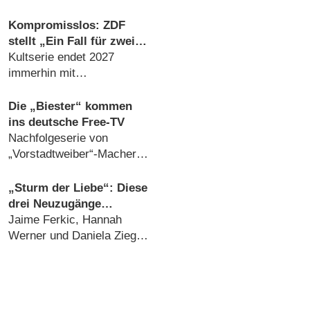
Kompromisslos: ZDF
stellt „Ein Fall für zwei“
nach fast fünf
Kultserie endet 2027
Jahrzehnten ein
immerhin mit
Abschlussfilm (17.07.2026)
Die „Biester“ kommen
ins deutsche Free-TV
Nachfolgeserie von
„Vorstadtweiber“-Macher
(10.07.2026)
„Sturm der Liebe“: Diese
drei Neuzugänge
verstärken die ARD-
Jaime Ferkic, Hannah
Telenovela
Werner und Daniela Ziegler
sind neu am Fürstenhof
(15.07.2026)