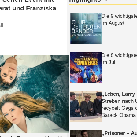
erat und Franziska
Die 9 wichtigst
im August
ll
Die 8 wichtigst
im Juli
Leben, Larry
Streben nach 
recycelt Gags 
Barack Obama 
Prisoner – Au