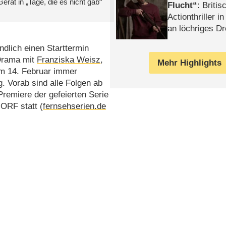
rat in „Tage, die es nicht gab“
Flucht
: Britis
Actionthriller i
an löchriges D
gekettet – Rev
ndlich einen Starttermin
 Drama mit
Franziska Weisz
,
Mehr Highlights
m 14. Februar immer
. Vorab sind alle Folgen ab
remiere der gefeierten Serie
ORF statt (
fernsehserien.de