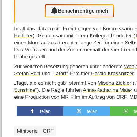
Benachrichtige mich
In all das platzen die Ermittlungen von Kommissarin E
Höfferer
): Gemeinsam mit ihrem Kollegen Leodolter (
einen Mord aufzuklären, der lange Zeit für einen Sel
Das Vertrauen und der Zusammenhalt der vier Freundi
Probe gestellt.
Zur weiteren Besetzung gehören unter anderem
Wanj
Stefan Pohl
und
„Tatort“
-Ermittler
Harald Krassnitzer
.
„Tage, die es nicht gab“ stammt von
Mischa Zickler
(
„
Sunshine“
). Die Regie führten
Anna-Katharina Maier
u
eine Produktion von MR Film im Auftrag von ORF, M
teilen
teilen
t
Miniserie
ORF