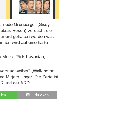
lfriede Grünberger (
Sissy
Tobias Resch
) versucht sie
bstmord gehalten worden war.
nnen wird auf eine harte
a Mues
,
Rick Kavanian
,
Vorstadtweiber“
,
„Walking on
nd
Mirjam Unger
. Die Serie ist
DR und der ARD.
eilen
drucken