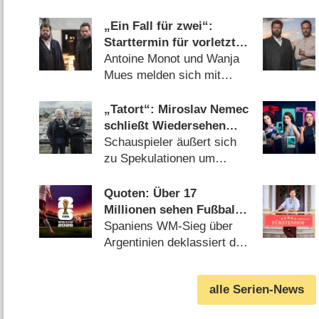
„Ein Fall für zwei“:
Starttermin für vorletzte
Staffel steht fest
Antoine Monot und Wanja
Mues melden sich mit
neuen Fällen zurück
(27.07.2026)
„Tatort“: Miroslav Nemec
schließt Wiedersehen
nicht aus
Schauspieler äußert sich
zu Spekulationen um
Gastauftritte (14.07.2026)
Quoten: Über 17
Millionen sehen Fußball-
WM-Finale
Spaniens WM-Sieg über
Argentinien deklassiert die
Konkurrenz (20.07.2026)
alle Serien-News