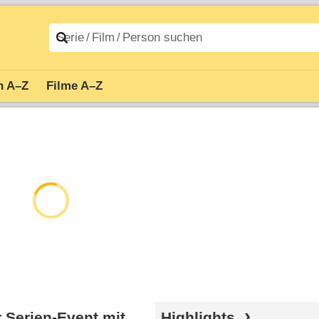
n A–Z
Filme A–Z
r Serien-Event mit
Highlights