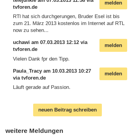
telejunkie
am
07.03.2013 11:58
via
melden
tvforen.de
RTl hat sich durchgerungen, Bruder Esel ist bis
zum 21. März 2013 kostenlos im Internet auf RTL
now zu sehen...
uchawi
am
07.03.2013 12:12
via
melden
tvforen.de
Vielen Dank fpr den Tipp.
Paula_Tracy
am
10.03.2013 10:27
melden
via
tvforen.de
Läuft gerade auf Passion.
neuen Beitrag schreiben
weitere Meldungen