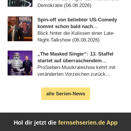
Demokratie (06.08.2026)
Spin-off von beliebter US-Comedy
kommt schon bald nach
Deutschland
Blick hinter die Kulissen einer Late-
Night-Talkshow (06.08.2026)
„The Masked Singer“: 13. Staffel
startet auf überraschendem
Sendeplatz und viel früher als
ProSieben-Musikrateshow kehrt mit
zuletzt
veränderten Vorzeichen zurück
(06.08.2026)
alle Serien-News
Hol dir jetzt die
fernsehserien.de App