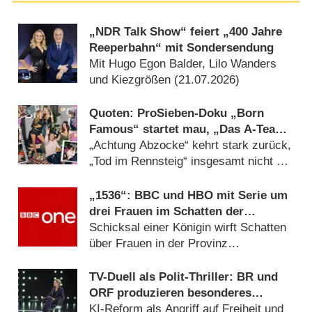
„NDR Talk Show“ feiert „400 Jahre
Reeperbahn“ mit Sondersendung
Mit Hugo Egon Balder, Lilo Wanders
und Kiezgrößen (21.07.2026)
Quoten: ProSieben-Doku „Born
Famous“ startet mau, „Das A-Team“
holt Zielgruppensieg
„Achtung Abzocke“ kehrt stark zurück,
„Tod im Rennsteig“ insgesamt nicht zu
schlagen (17.07.2026)
„1536“: BBC und HBO mit Serie um
drei Frauen im Schatten der
Verhaftung von Anne Boleyn
Schicksal einer Königin wirft Schatten
über Frauen in der Provinz
(06.08.2026)
TV-Duell als Polit-Thriller: BR und
ORF produzieren besonderes
Fernseh-Kammerspiel
KI-Reform als Angriff auf Freiheit und