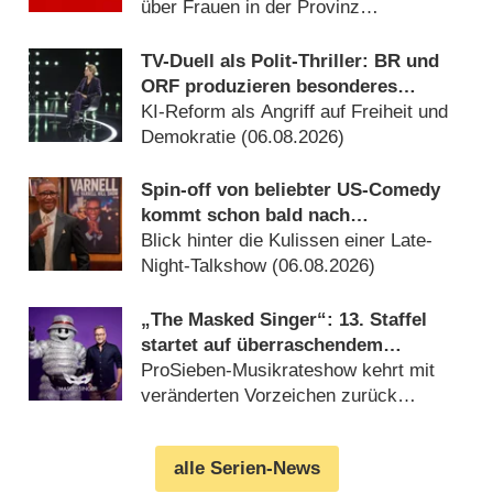
über Frauen in der Provinz
(06.08.2026)
TV-Duell als Polit-Thriller: BR und
ORF produzieren besonderes
Fernseh-Kammerspiel
KI-Reform als Angriff auf Freiheit und
Demokratie (06.08.2026)
Spin-off von beliebter US-Comedy
kommt schon bald nach
Deutschland
Blick hinter die Kulissen einer Late-
Night-Talkshow (06.08.2026)
„The Masked Singer“: 13. Staffel
startet auf überraschendem
Sendeplatz und viel früher als
ProSieben-Musikrateshow kehrt mit
zuletzt
veränderten Vorzeichen zurück
(06.08.2026)
alle Serien-News