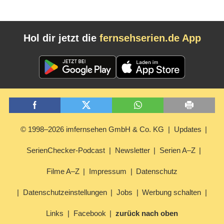
Hol dir jetzt die
fernsehserien.de App
© 1998–2026 imfernsehen GmbH & Co. KG
Updates
SerienChecker-Podcast
Newsletter
Serien A–Z
Filme A–Z
Impressum
Datenschutz
Datenschutzeinstellungen
Jobs
Werbung schalten
Links
Facebook
zurück nach oben