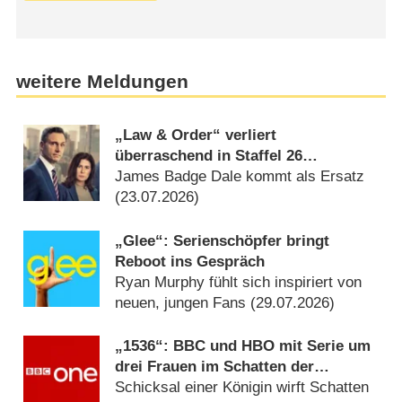
weitere Meldungen
„Law & Order“ verliert
überraschend in Staffel 26
Castmitglied
James Badge Dale kommt als Ersatz
(23.07.2026)
„Glee“: Serienschöpfer bringt
Reboot ins Gespräch
Ryan Murphy fühlt sich inspiriert von
neuen, jungen Fans (29.07.2026)
„1536“: BBC und HBO mit Serie um
drei Frauen im Schatten der
Verhaftung von Anne Boleyn
Schicksal einer Königin wirft Schatten