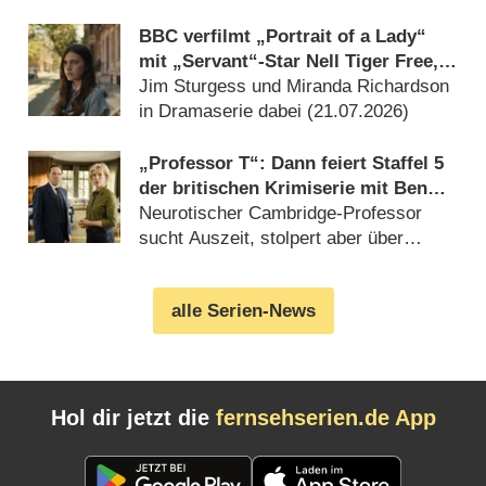
BBC verfilmt „Portrait of a Lady“
mit „Servant“-Star Nell Tiger Free,
Gemma Arterton und Bill Nighy neu
Jim Sturgess und Miranda Richardson
in Dramaserie dabei (21.07.2026)
„Professor T“: Dann feiert Staffel 5
der britischen Krimiserie mit Ben
Miller („Bridgerton“)
Neurotischer Cambridge-Professor
Deutschlandpremiere
sucht Auszeit, stolpert aber über
verdächtigen Todesfall (17.07.2026)
alle Serien-News
Hol dir jetzt die
fernsehserien.de App