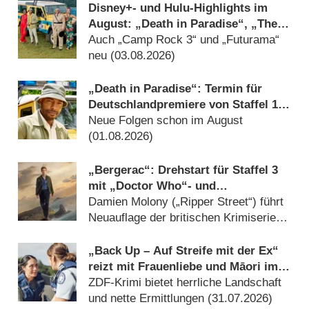
Disney+- und Hulu-Highlights im
August: „Death in Paradise“, „The
Shards“ und das Ende für „Die
Auch „Camp Rock 3“ und „Futurama“
neuen Zauberer vom Waverly Place“
neu (03.08.2026)
„Death in Paradise“: Termin für
Deutschlandpremiere von Staffel 15
bekannt
Neue Folgen schon im August
(01.08.2026)
„Bergerac“: Drehstart für Staffel 3
mit „Doctor Who“- und
„Grantchester“-Stars als
Damien Molony („Ripper Street“) führt
Neuzugänge
Neuauflage der britischen Krimiserie
an (04.08.2026)
„Back Up – Auf Streife mit der Ex“
reizt mit Frauenliebe und Māori im
Krimi – Review
ZDF-Krimi bietet herrliche Landschaft
und nette Ermittlungen (31.07.2026)