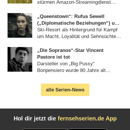
Hammer“
stürmen Amazon-Streamingdienst
(28.07.2026)
„Queenstown“: Rufus Sewell
(„Diplomatische Beziehungen“) und
Alycia Debnam-Carey („Fear the
Ski-Resort als Hintergrund für Kampf
Walking Dead“) in neuer Hochglanz-
um Macht, Loyalität und Sehnsüchte
Drama-Soap
(17.07.2026)
„Die Sopranos“-Star Vincent
Pastore ist tot
Darsteller von „Big Pussy“
Bonpensiero wurde 80 Jahre alt
(02.08.2026)
alle Serien-News
Hol dir jetzt die
fernsehserien.de App