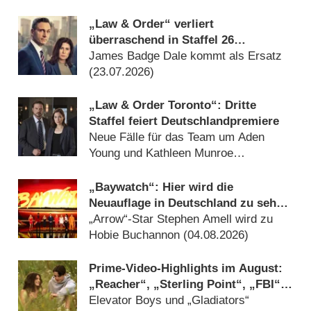
„Law & Order“ verliert
überraschend in Staffel 26
Castmitglied
James Badge Dale kommt als Ersatz
(23.07.2026)
„Law & Order Toronto“: Dritte
Staffel feiert Deutschlandpremiere
Neue Fälle für das Team um Aden
Young und Kathleen Munroe
(22.07.2026)
„Baywatch“: Hier wird die
Neuauflage in Deutschland zu sehen
sein
„Arrow“-Star Stephen Amell wird zu
Hobie Buchannon (04.08.2026)
Prime-Video-Highlights im August:
„Reacher“, „Sterling Point“, „FBI“,
„Arrow“, „Gossip Girl“ und „Sledge
Elevator Boys und „Gladiators“