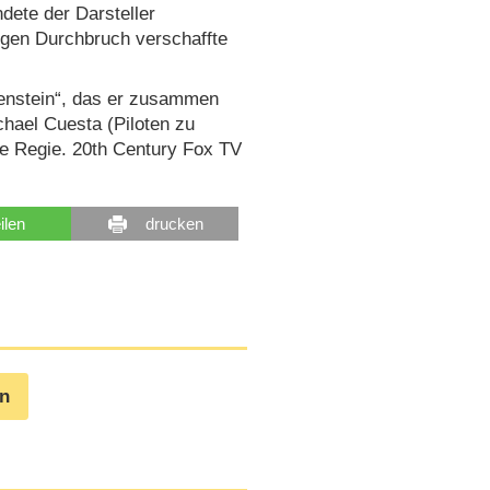
ndete der Darsteller
igen Durchbruch verschaffte
kenstein“, das er zusammen
chael Cuesta (Piloten zu
e Regie. 20th Century Fox TV
eilen
drucken
en