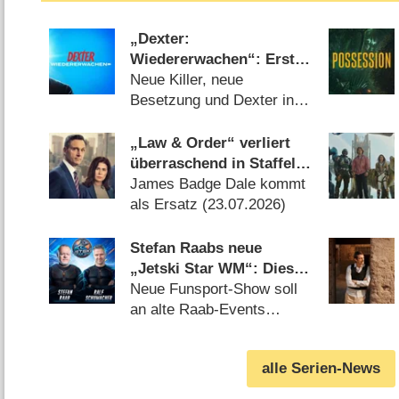
„Dexter:
Wiedererwachen“: Erster
Blick auf Staffel 2 mit
Neue Killer, neue
Michael C. Hall enthüllt
Besetzung und Dexter in
erste Story-Details
der Midlife-Crisis
(30.07.2026)
„Law & Order“ verliert
überraschend in Staffel
26 Castmitglied
James Badge Dale kommt
als Ersatz (23.07.2026)
Stefan Raabs neue
„Jetski Star WM“: Diese
Promis sind am 29.
Neue Funsport-Show soll
August 2026 dabei
an alte Raab-Events
anknüpfen (06.08.2026)
alle Serien-News