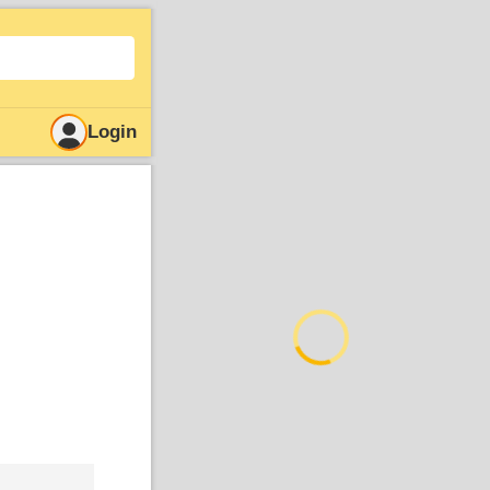
Login