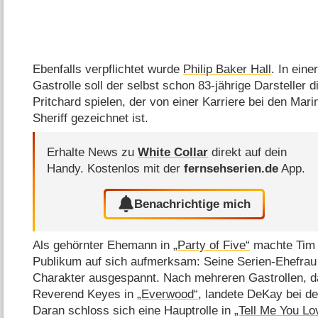
Ebenfalls verpflichtet wurde
Philip Baker Hall
. In eine
Gastrolle soll der selbst schon 83-jährige Darsteller 
Pritchard spielen, der von einer Karriere bei den Mari
Sheriff gezeichnet ist.
Erhalte News zu
White Collar
direkt auf dein
Handy.
Kostenlos mit der
fernsehserien.de
App.
Benachrichtige mich
Als gehörnter Ehemann in
„Party of Five“
machte Tim 
Publikum auf sich aufmerksam: Seine Serien-Ehefra
Charakter ausgespannt. Nach mehreren Gastrollen, da
Reverend Keyes in
„Everwood“
, landete DeKay bei 
Daran schloss sich eine Hauptrolle in
„Tell Me You L