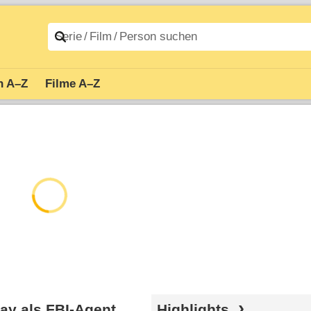
n A–Z
Filme A–Z
ay als FBI-Agent
Highlights