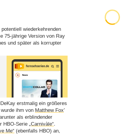
r potentiell wiederkehrenden
die 75-jährige Version von Ray
nes und später als korrupter
DeKay erstmalig ein größeres
u wurde ihm von
Matthew Fox
’
runter als erblindender
der HBO-Serie
„Carnivàle“
.
ove Me“
(ebenfalls HBO) an,