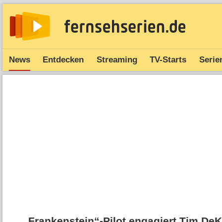
News
Entdecken
Streaming
TV-Starts
Serie
„Frankenstein“-Pilot engagiert Tim DeK