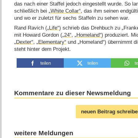
das nach einer Staffel jedoch eingestellt wurde. So la
schließlich bei
„White Collar“
, das ihm seinen endgült
und wo er zuletzt für sechs Staffeln zu sehen war.
Rand Ravich (
„Life“
) schrieb das Drehbuch zu „Fran
mit Howard Gordon (
„24“
,
„Homeland“
) produziert. Mi
„Dexter“
,
„Elementary“
und „Homeland“) übernimmt di
steht hinter dem Projekt.
teilen
teilen
t
Kommentare zu dieser Newsmeldung
neuen Beitrag schreib
weitere Meldungen