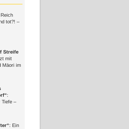
 Reich
d tot?! –
 Streife
zt mit
d Māori im
s
rf
:
 Tiefe –
ter
: Ein