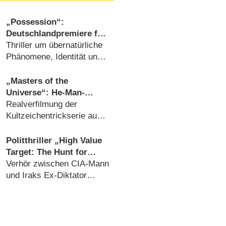
„Possession“:
Deutschlandpremiere für
Horror-Serie mit Gugu
Thriller um übernatürliche
Mbatha-Raw und Jonny
Phänomene, Identität und
Lee Miller
verdrängte Geheimnisse
(29.07.2026)
„Masters of the
Universe“: He-Man-
Kinofilm kommt noch
Realverfilmung der
diese Woche ins
Kultzeichentrickserie aus
Streaming
den 1980er Jahren
(20.07.2026)
Politthriller „High Value
Target: The Hunt for
Saddam“ mit „Harry
Verhör zwischen CIA-Mann
Hole“-Star Joel
und Iraks Ex-Diktator
Kinnaman erhält Trailer
Dreh- und Angelpunkt der
und Startdatum
Miniserie (06.08.2026)