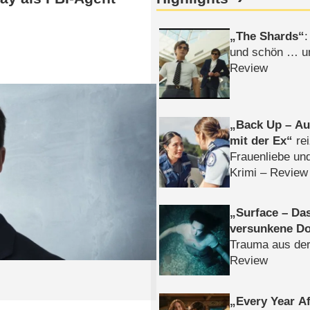
The Shards
:
und schön … un
Review
Back Up – Auf
mit der Ex
rei
Frauenliebe un
Krimi – Review
Surface – Da
versunkene Do
Trauma aus der
Review
Every Year Af