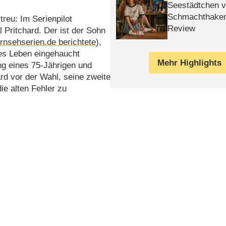
Seestädtchen v
Schmachthake
treu: Im Serienpilot
Review
 Pritchard. Der ist der Sohn
ernsehserien.de berichtete
),
es Leben eingehaucht
Mehr Highlights
ng eines 75-Jährigen und
rd vor der Wahl, seine zweite
ie alten Fehler zu