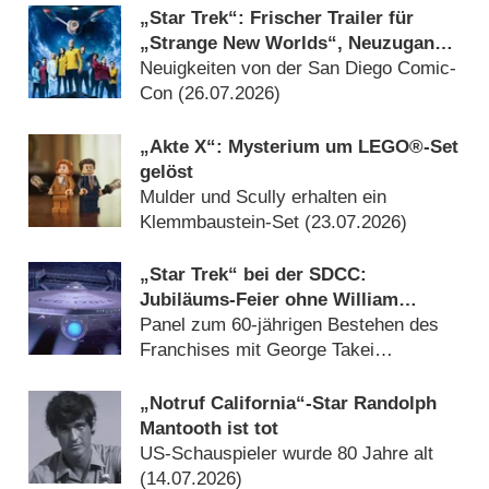
„Star Trek“: Frischer Trailer für
„Strange New Worlds“, Neuzugang
bei „Starfleet Academy“ und „Star
Neuigkeiten von der San Diego Comic-
Trek: Scouts“
Con (26.07.2026)
„Akte X“: Mysterium um LEGO®-Set
gelöst
Mulder und Scully erhalten ein
Klemmbaustein-Set (23.07.2026)
„Star Trek“ bei der SDCC:
Jubiläums-Feier ohne William
Shatner
Panel zum 60-jährigen Bestehen des
Franchises mit George Takei
(16.07.2026)
„Notruf California“-Star Randolph
Mantooth ist tot
US-Schauspieler wurde 80 Jahre alt
(14.07.2026)