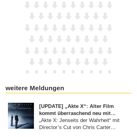
weitere Meldungen
[UPDATE] „Akte X“: Alter Film
kommt überraschend neu mit
deutlich mehr Horror
„Akte X: Jenseits der Wahrheit“ mit
Director’s Cut von Chris Carter
(07.08.2026)