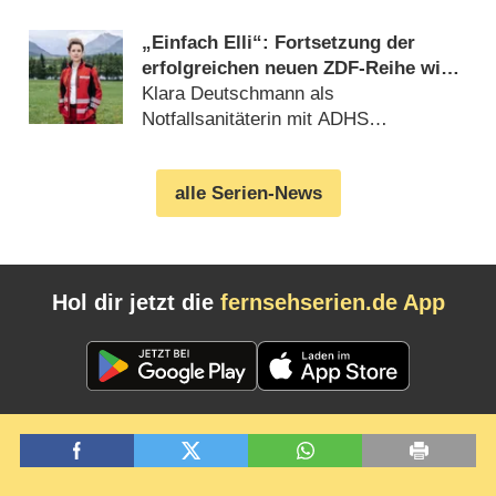
„Einfach Elli“: Fortsetzung der
erfolgreichen neuen ZDF-Reihe wird
gedreht
Klara Deutschmann als
Notfallsanitäterin mit ADHS
(09.08.2026)
alle Serien-News
Hol dir jetzt die
fernsehserien.de App