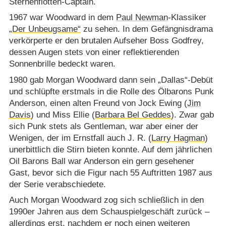
Sternenflotten-Captain.
1967 war Woodward in dem
Paul Newman
-Klassiker
„Der Unbeugsame“
zu sehen. In dem Gefängnisdrama
verkörperte er den brutalen Aufseher Boss Godfrey,
dessen Augen stets von einer reflektierenden
Sonnenbrille bedeckt waren.
1980 gab Morgan Woodward dann sein „Dallas“-Debüt
und schlüpfte erstmals in die Rolle des Ölbarons Punk
Anderson, einen alten Freund von Jock Ewing (
Jim
Davis
) und Miss Ellie (
Barbara Bel Geddes
). Zwar gab
sich Punk stets als Gentleman, war aber einer der
Wenigen, der im Ernstfall auch J. R. (
Larry Hagman
)
unerbittlich die Stirn bieten konnte. Auf dem jährlichen
Oil Barons Ball war Anderson ein gern gesehener
Gast, bevor sich die Figur nach 55 Auftritten 1987 aus
der Serie verabschiedete.
Auch Morgan Woodward zog sich schließlich in den
1990er Jahren aus dem Schauspielgeschäft zurück –
allerdings erst, nachdem er noch einen weiteren