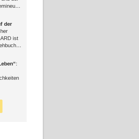
semineuen
hen
-
f der
cher
n ARD ist
rehbuch
iew
 Leben
:
chkeiten