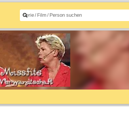
n A–Z
Filme A–Z