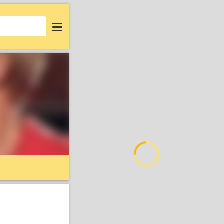
Login