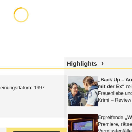
Highlights
Back Up – Auf
mit der Ex
rei
heinungsdatum: 1997
Frauenliebe un
Krimi – Review
Ergreifende
W
Premiere, rätse
Vermisstenfälle