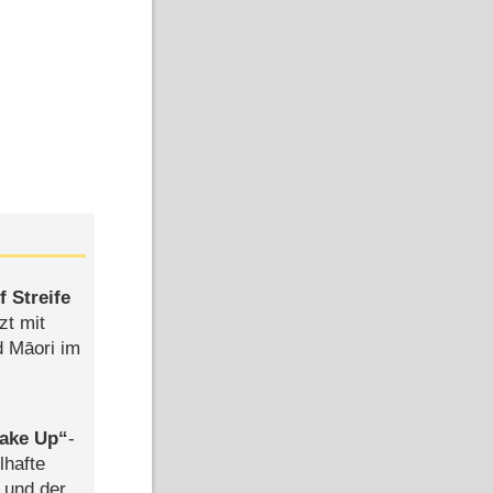
 Streife
zt mit
d Māori im
ake Up
-
lhafte
 und der