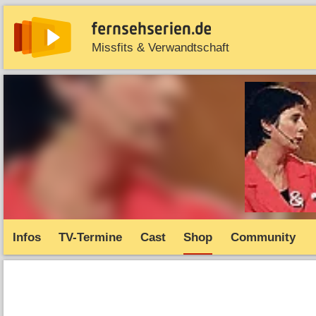
Missfits & Verwandtschaft
News
Entdecken
Streaming
TV-Starts
Serie
Infos
TV-Termine
Cast
Shop
Community