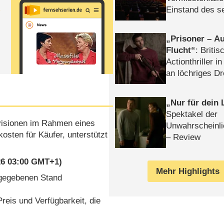
t
Einstand des 
Tatort: Münc
Duos
Prisoner – Au
Flucht
: Britis
Actionthriller i
an löchriges D
gekettet – Rev
Nur für dein
Spektakel der
rovisionen im Rahmen eines
Unwahrscheinli
osten für Käufer, unterstützt
– Review
026 03:00 GMT+1)
Mehr Highlights
ngegebenen Stand
reis und Verfügbarkeit, die