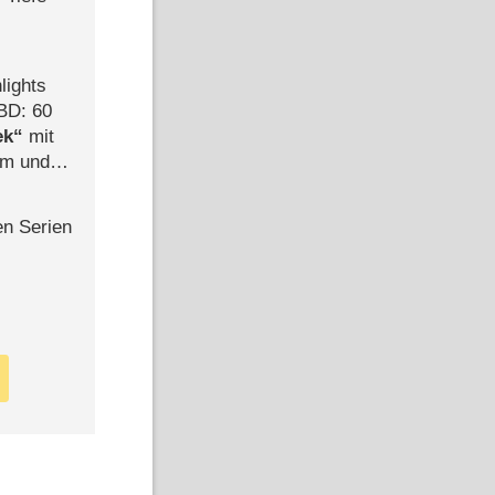
lights
BD: 60
ek
mit
mm und
der
en Serien