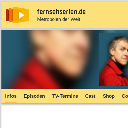
Metropolen der Welt
News
Entdecken
Streaming
TV-Starts
Serie
Infos
Episoden
TV-Termine
Cast
Shop
Co