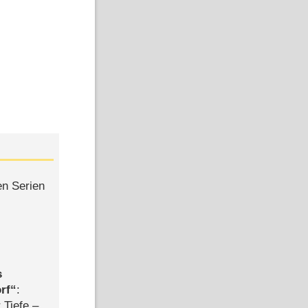
en Serien
s
rf
:
 Tiefe –