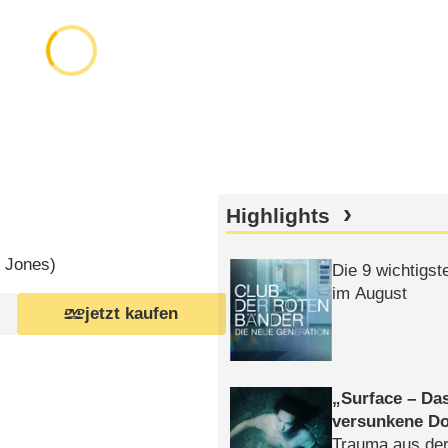
Highlights
s Jones
)
Die 9 wichtigst
im August
jetzt kaufen
Surface – Da
versunkene Do
Trauma aus der