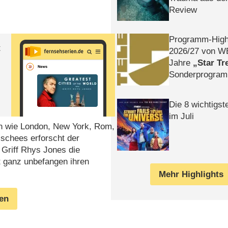
Review
Programm-High
t
2026/​27 von W
Jahre
Star Tr
Sonderprogra
Die Helgolän
Die 8 wichtigst
im Juli
en wie London, New York, Rom,
ischees erforscht der
 Griff Rhys Jones die
t ganz unbefangen ihren
Mehr Highlights
gen