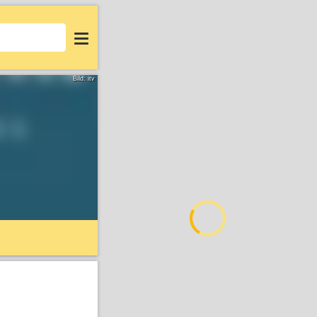
Login
Bild: itv