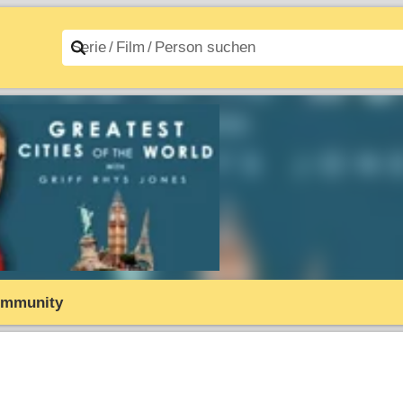
n A–Z
Filme A–Z
mmunity