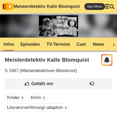
Meisterdetektiv Kalle Blomquist
App öffnen
Infos
Episoden
TV-Termine
Cast
News
Sh
Meisterdetektiv Kalle Blomquist
S
1947 (
Mästerdetektiven Blomkvist
)
Kinder
Krimi
Literaturverfilmung/-adaption