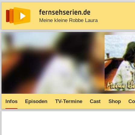
Meine kleine Robbe Laura
News
Entdecken
Streaming
TV-Starts
Serie
Infos
Episoden
TV-Termine
Cast
Shop
Co