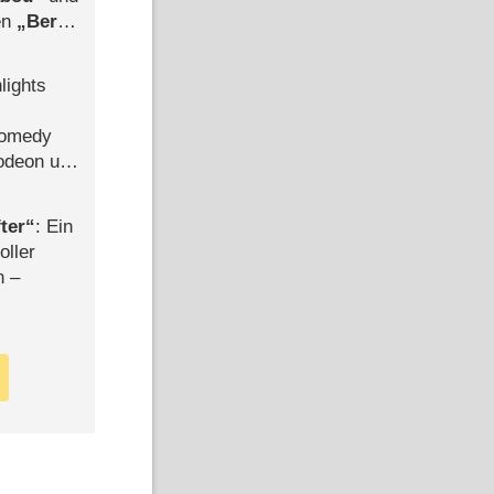
len
Berlin
-Ableger
lights
Comedy
lodeon und
ter
: Ein
oller
n –