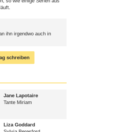
n, so wie einige Serien aus
äuft.
an ihn irgendwo auch in
rag schreiben
Jane Lapotaire
Tante Miriam
Liza Goddard
Sylvia Beresford