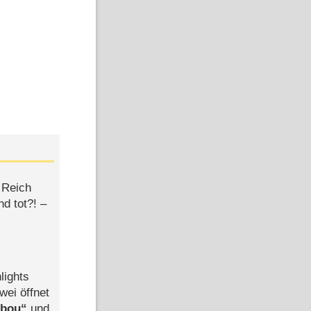
 Reich
d tot?! –
lights
wei öffnet
abou
und