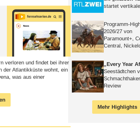
startet vertika
– Tag & Nacht
Programm-High
2026/​27 von
Paramount+, 
Central, Nicke
WELT
n verloren und findet bei ihrer
Every Year Af
der Atlantikküste wohnt, ein
Seestädtchen v
ena, was aus einer
Schmachthake
Review
gen
Mehr Highlights