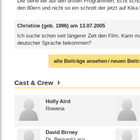
Die Serie lief auf den dritten Programmen. Echt schö
den 80ern und nicht so ein schrott der jetzt auf Kika l
Christine
(geb. 1996) am
13.07.2005
Ich suche schon seit längerer Zeit den Film. Kann m
deutscher Sprache bekommen?
alle Beiträge ansehen
/ neuen Beit
Cast & Crew
Holly Aird
Rowena
David Birney
Dr. Bernard Lacy