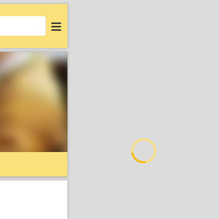
Login