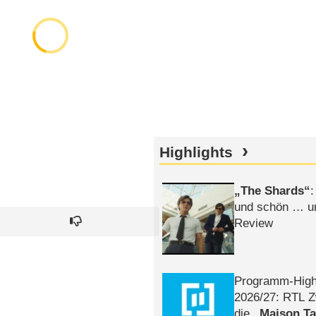
Highlights
The Shards
:
und schön … un
Review
Programm-High
2026/​27: RTL Z
die
Maison T