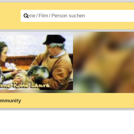
n A–Z
Filme A–Z
mmunity