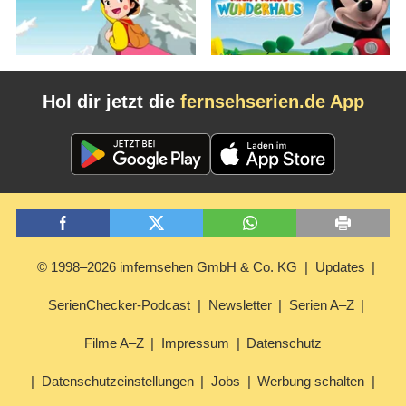
Hol dir jetzt die
fernsehserien.de App
© 1998–2026 imfernsehen GmbH & Co. KG
Updates
SerienChecker-Podcast
Newsletter
Serien A–Z
Filme A–Z
Impressum
Datenschutz
Datenschutzeinstellungen
Jobs
Werbung schalten