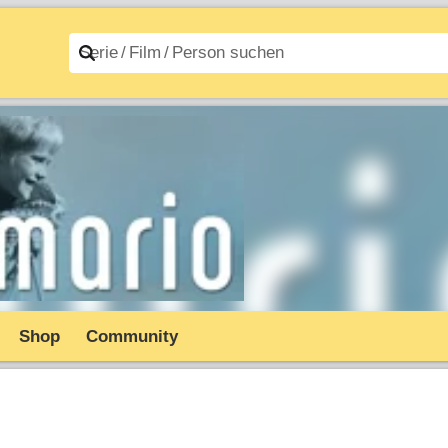
n A–Z
Filme A–Z
Shop
Community