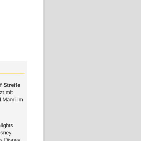
 Streife
zt mit
d Māori im
lights
isney
ls Disney