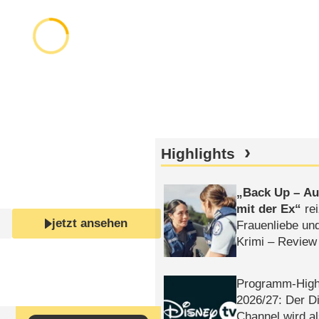
Highlights
Back Up – Auf
mit der Ex
rei
jetzt ansehen
Frauenliebe un
Krimi – Review
Programm-High
2026/​27: Der D
Channel wird a