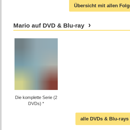
Übersicht mit allen Fol
Mario auf DVD & Blu-ray
Die komplette Serie (2
DVDs)
alle DVDs & Blu-rays