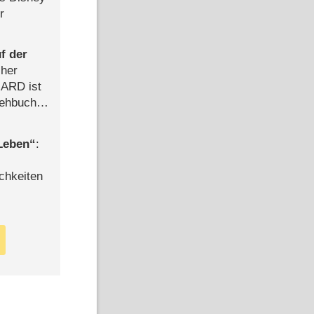
r
f der
cher
n ARD ist
rehbuch
iew
 Leben
:
chkeiten