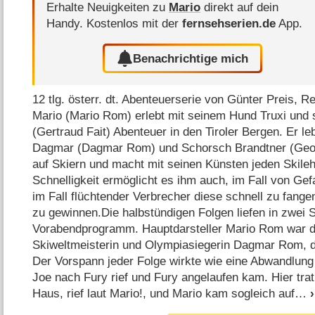
Erhalte Neuigkeiten zu
Mario
direkt auf dein
Handy.
Kostenlos mit der
fernsehserien.de
App.
Benachrichtige mich
12 tlg. österr. dt. Abenteuerserie von Günter Preis, R
Mario (Mario Rom) erlebt mit seinem Hund Truxi und 
(Gertraud Fait) Abenteuer in den Tiroler Bergen. Er leb
Dagmar (Dagmar Rom) und Schorsch Brandtner (Georg
auf Skiern und macht mit seinen Künsten jeden Skileh
Schnelligkeit ermöglicht es ihm auch, im Fall von Gef
im Fall flüchtender Verbrecher diese schnell zu fang
zu gewinnen.Die halbstündigen Folgen liefen in zwei S
Vorabendprogramm. Hauptdarsteller Mario Rom war d
Skiweltmeisterin und Olympiasiegerin Dagmar Rom, die
Der Vorspann jeder Folge wirkte wie eine Abwandlun
Joe nach Fury rief und Fury angelaufen kam. Hier tra
Haus, rief laut Mario!, und Mario kam sogleich auf