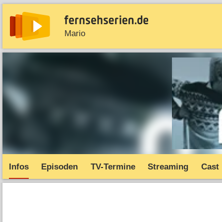
Mario
News
Entdecken
Streaming
TV-Starts
Serie
Infos
Episoden
TV-Termine
Streaming
Cast