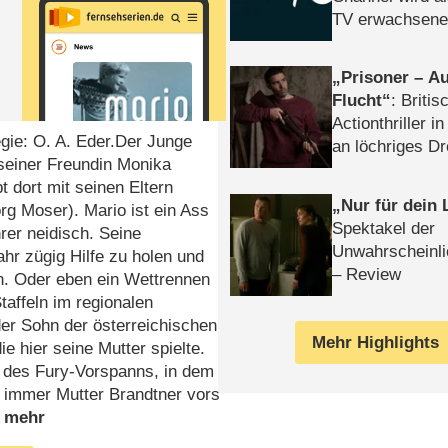
TV erwachsene
Prisoner – Au
Flucht
: Britis
Actionthriller i
egie: O. A. Eder.Der Junge
an löchriges D
seiner Freundin Monika
gekettet – Rev
t dort mit seinen Eltern
Nur für dein
 Moser). Mario ist ein Ass
Spektakel der
rer neidisch. Seine
Unwahrscheinli
ahr zügig Hilfe zu holen und
– Review
en. Oder eben ein Wettrennen
taffeln im regionalen
er Sohn der österreichischen
Mehr Highlights
 hier seine Mutter spielte.
g des Fury-Vorspanns, in dem
t immer Mutter Brandtner vors