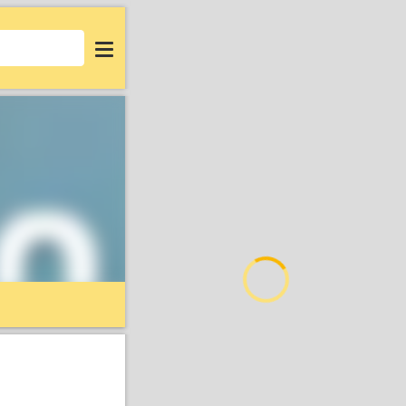
Login