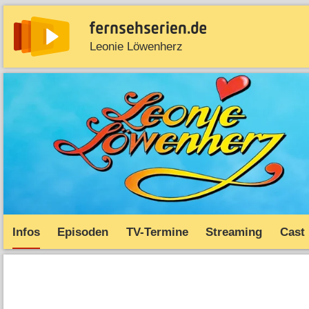
Leonie Löwenherz
News
Entdecken
Streaming
TV-Starts
Serie
Infos
Episoden
TV-Termine
Streaming
Cast