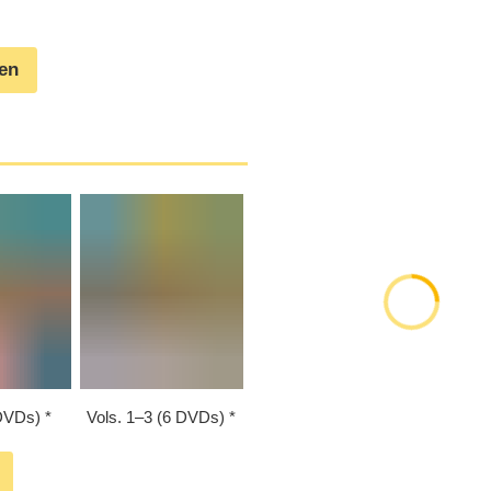
gen
 DVDs)
Vols. 1⁠–⁠3 (6 DVDs)