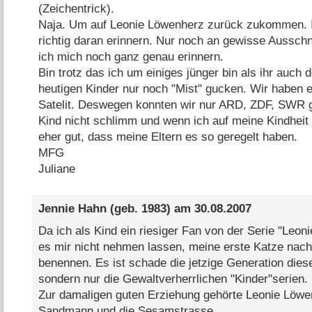
(Zeichentrick).
Naja. Um auf Leonie Löwenherz zurück zukommen. I
richtig daran erinnern. Nur noch an gewisse Ausschn
ich mich noch ganz genau erinnern.
Bin trotz das ich um einiges jünger bin als ihr auch 
heutigen Kinder nur noch "Mist" gucken. Wir haben er
Satelit. Deswegen konnten wir nur ARD, ZDF, SWR g
Kind nicht schlimm und wenn ich auf meine Kindheit 
eher gut, dass meine Eltern es so geregelt haben.
MFG
Juliane
Jennie Hahn
(geb. 1983) am
30.08.2007
Da ich als Kind ein riesiger Fan von der Serie "Leon
es mir nicht nehmen lassen, meine erste Katze nach 
benennen. Es ist schade die jetzige Generation die
sondern nur die Gewaltverherrlichen "Kinder"serien.
Zur damaligen guten Erziehung gehörte Leonie Löwe
Sandmann und die Sesamstrasse.