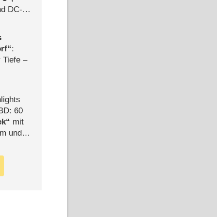
d DC-
ce
s
rf
:
 Tiefe –
lights
BD: 60
ek
mit
mm und
der