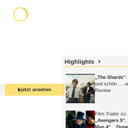
Highlights
The Shards
:
und schön … un
jetzt ansehen
Review
Film-Trailer zu
Avengers 5
Man 4
,
Dune