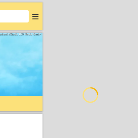
Login
erbertin/Studio 100 Media GmbH