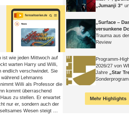
Jumanji 3
un
Horror
Clayfa
Surface – Da
versunkene Do
Trauma aus der
Review
ist wie jeden Mittwoch auf
Programm-High
kt warten Harry und Willi,
2026/​27 von W
 endlich verschwindet. Sie
Jahre
Star Tr
die während Lehmanns
Sonderprogra
nimmt Willi als Professor die
Die Helgolän
ann kommt überraschend
 Haus zu stellen. Er erwartet
Mehr Highlights
ht nur er, sondern auch der
in seltsames Wesen steigt …