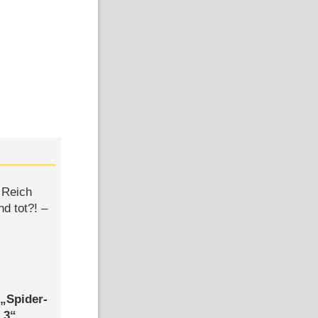
 Reich
d tot?! –
,
Spider-
 3
,