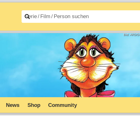
n A–Z
Filme A–Z
Bild: ARD/D
News
Shop
Community