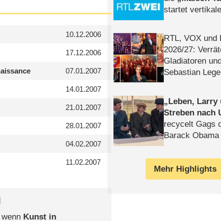
startet vertika
– Tag & Nacht
10.12.2006
RTL, VOX und
2026/​27: Verrät
17.12.2006
Gladiatoren un
naissance
07.01.2007
Sebastian Lege
14.01.2007
Leben, Larry
21.01.2007
Streben nach 
recycelt Gags 
28.01.2007
Barack Obama 
04.02.2007
11.02.2007
Mehr Highlights
l
, wenn
Kunst in