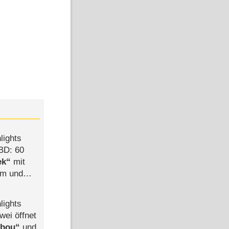
lights
BD: 60
ek
mit
mm und
der
lights
wei öffnet
abou
und