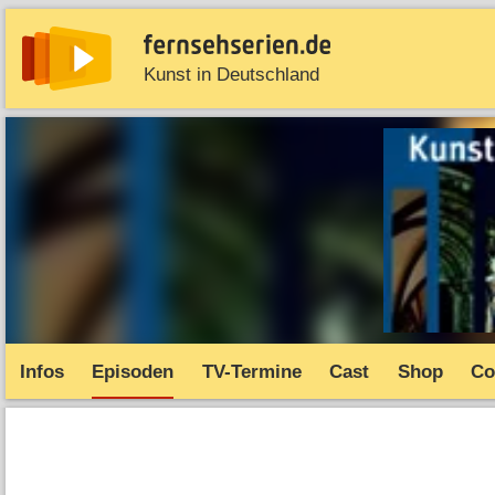
Kunst in Deutschland
News
Entdecken
Streaming
TV-Starts
Serie
Infos
Episoden
TV-Termine
Cast
Shop
Co