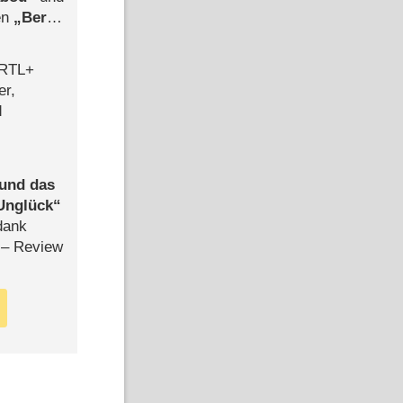
len
Berlin
-Ableger
 RTL+
er,
d
 und das
Unglück
dank
– Review