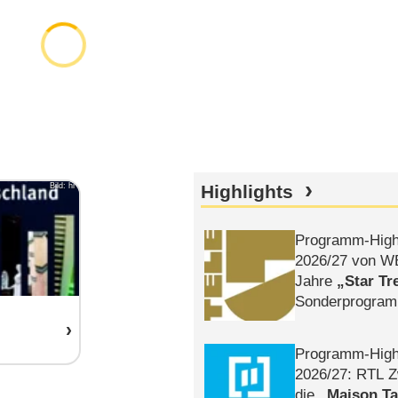
Bild: hr
Highlights
Programm-High
2026/​27 von W
Jahre
Star Tr
Sonderprogra
Die Helgolän
Programm-High
2026/​27: RTL Z
die
Maison T