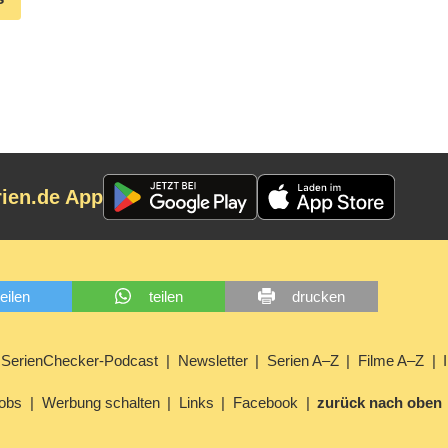
rien.de App
teilen
teilen
drucken
SerienChecker-Podcast
Newsletter
Serien A–Z
Filme A–Z
obs
Werbung schalten
Links
Facebook
zurück nach oben