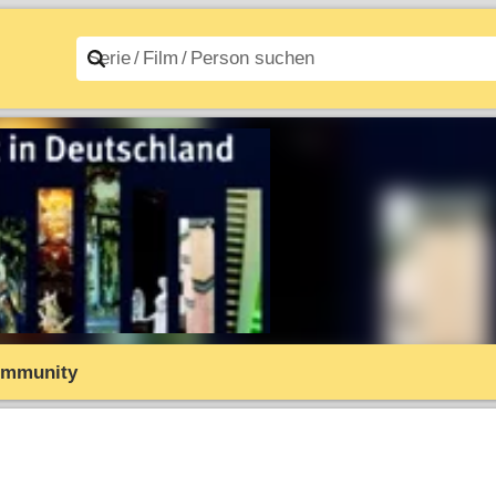
n A–Z
Filme A–Z
mmunity