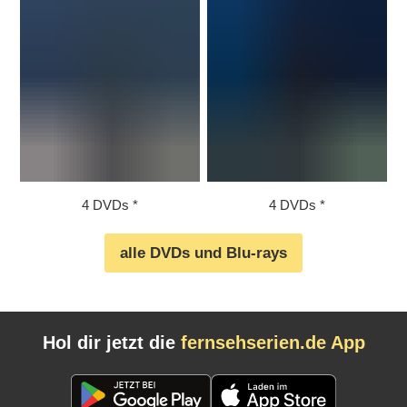
4 DVDs
4 DVDs
alle DVDs und Blu-rays
Hol dir jetzt die
fernsehserien.de App