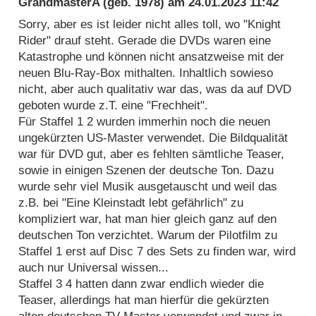
GrandmasterA
(geb. 1978) am
24.01.2023 11:42
Sorry, aber es ist leider nicht alles toll, wo "Knight
Rider" drauf steht. Gerade die DVDs waren eine
Katastrophe und können nicht ansatzweise mit der
neuen Blu-Ray-Box mithalten. Inhaltlich sowieso
nicht, aber auch qualitativ war das, was da auf DVD
geboten wurde z.T. eine "Frechheit".
Für Staffel 1 2 wurden immerhin noch die neuen
ungekürzten US-Master verwendet. Die Bildqualität
war für DVD gut, aber es fehlten sämtliche Teaser,
sowie in einigen Szenen der deutsche Ton. Dazu
wurde sehr viel Musik ausgetauscht und weil das
z.B. bei "Eine Kleinstadt lebt gefährlich" zu
kompliziert war, hat man hier gleich ganz auf den
deutschen Ton verzichtet. Warum der Pilotfilm zu
Staffel 1 erst auf Disc 7 des Sets zu finden war, wird
auch nur Universal wissen...
Staffel 3 4 hatten dann zwar endlich wieder die
Teaser, allerdings hat man hierfür die gekürzten