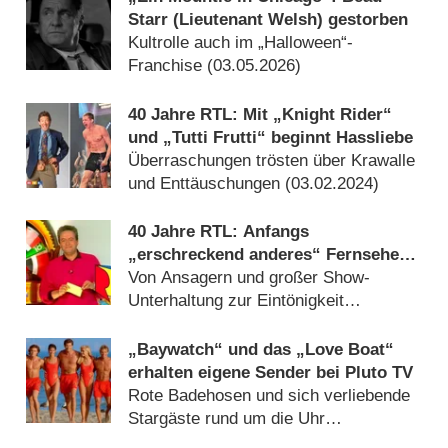
Starr (Lieutenant Welsh) gestorben
Kultrolle auch im „Halloween“-
Franchise (
03.05.2026
)
40 Jahre RTL: Mit „Knight Rider“
und „Tutti Frutti“ beginnt Hassliebe
Überraschungen trösten über Krawalle
und Enttäuschungen (
03.02.2024
)
40 Jahre RTL: Anfangs
„erschreckend anderes“ Fernsehen
mit wenig Budget, aber
Von Ansagern und großer Show-
Innovationsfreude
Unterhaltung zur Eintönigkeit
(
28.01.2024
)
„Baywatch“ und das „Love Boat“
erhalten eigene Sender bei Pluto TV
Rote Badehosen und sich verliebende
Stargäste rund um die Uhr
(
17.01.2024
)