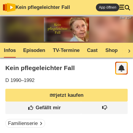
Kein pflegeleichter Fall
App öffnen
Bild: ZDF
Infos
Episoden
TV-Termine
Cast
Shop
Co
Kein pflegeleichter Fall
D
1990–1992
jetzt kaufen
Familienserie