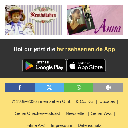
Hol dir jetzt die
fernsehserien.de App
© 1998–2026 imfernsehen GmbH & Co. KG
Updates
SerienChecker-Podcast
Newsletter
Serien A–Z
Filme A–Z
Impressum
Datenschutz