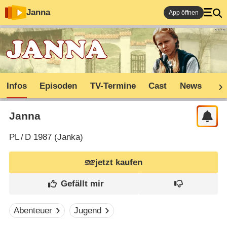
Janna
App öffnen
Infos
Episoden
TV-Termine
Cast
News
Sh
Janna
PL
/
D
1987 (
Janka
)
jetzt kaufen
Abenteuer
Jugend