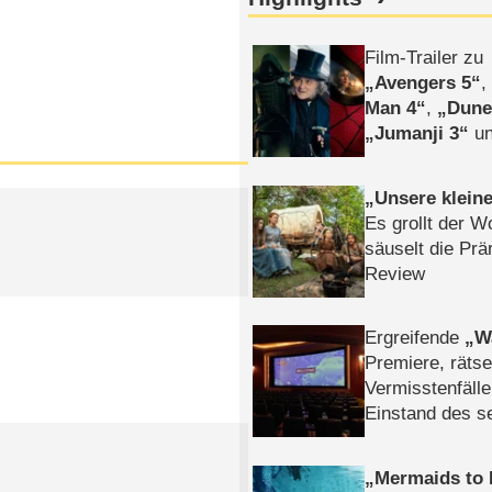
Film-Trailer zu
Avengers 5
Man 4
,
Dune
Jumanji 3
un
Horror
Clayfa
Unsere klein
Es grollt der W
säuselt die Prä
Review
Ergreifende
W
Premiere, rätse
Vermisstenfälle
Einstand des 
Tatort: Münc
Duos
Mermaids to 