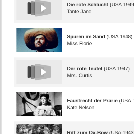
Die rote Schlucht
(
USA
1949
Tante Jane
Spuren im Sand
(
USA
1948)
Miss Florie
Der rote Teufel
(
USA
1947)
Mrs. Curtis
Faustrecht der Prärie
(
USA
1
Kate Nelson
Ritt zum Ox-Bow
(
USA
1943