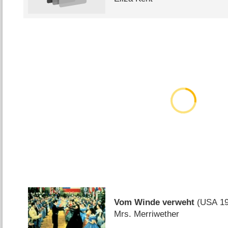
Vom Winde verweht
(
USA
19
Mrs. Merriwether