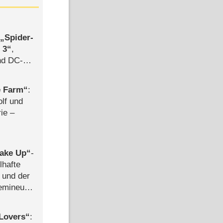
,
Spider-
 3
,
d DC-
ce
e Farm
:
olf und
rie –
ake Up
-
lhafte
 und der
semineuen
hen
-
Lovers
: