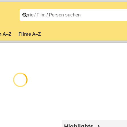
n A–Z
Filme A–Z
Highlights