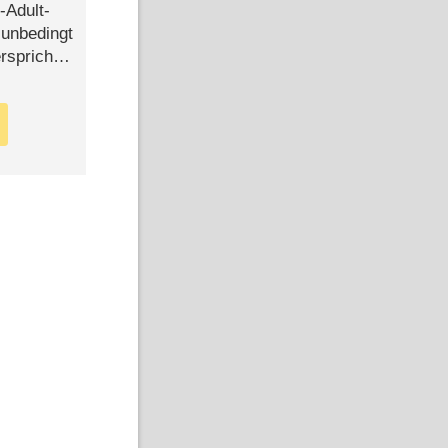
-Adult-
t unbedingt
rspricht –