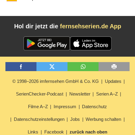
Hol dir jetzt die
fernsehserien.de App
© 1998–2026 imfernsehen GmbH & Co. KG
Updates
SerienChecker-Podcast
Newsletter
Serien A–Z
Filme A–Z
Impressum
Datenschutz
Datenschutzeinstellungen
Jobs
Werbung schalten
Links
Facebook
zurück nach oben