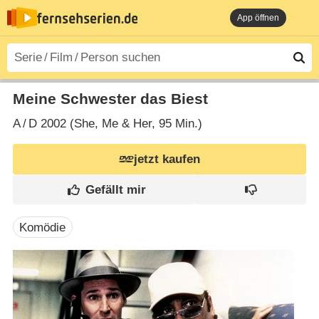
App öffnen
Meine Schwester das Biest
A
/
D
2002 (She, Me & Her‎, 95 Min.)
jetzt kaufen
Komödie