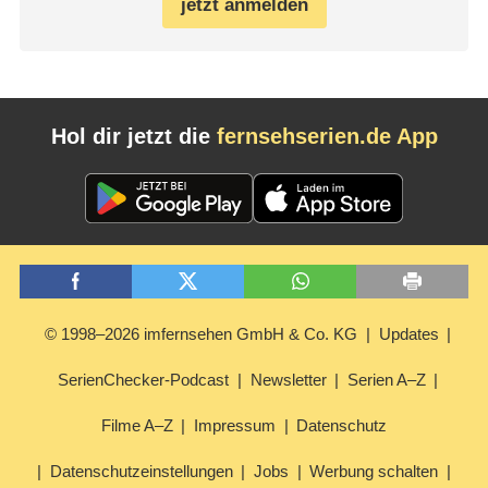
jetzt anmelden
Hol dir jetzt die
fernsehserien.de App
© 1998–2026 imfernsehen GmbH & Co. KG
Updates
SerienChecker-Podcast
Newsletter
Serien A–Z
Filme A–Z
Impressum
Datenschutz
Datenschutzeinstellungen
Jobs
Werbung schalten