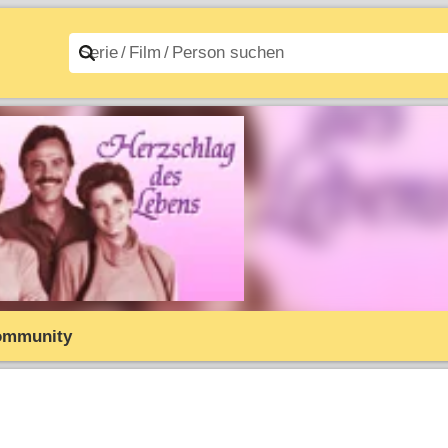
n A–Z
Filme A–Z
ommunity