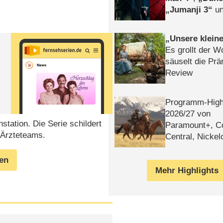
Jumanji 3
un
Horror
Clayfa
Unsere klein
Es grollt der W
säuselt die Prä
Review
Programm-High
2026/​27 von
station. Die Serie schildert
Paramount+, 
s Ärzteteams.
Central, Nicke
WELT
gen
Mehr Highlights