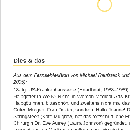
Dies & das
Aus dem
Fernsehlexikon
von Michael Reufsteck und
2005):
18-tlg. US-Krankenhausserie (Heartbeat; 1988⁠–⁠1989)
Halbgötter in Weiß? Nicht im Woman-Medical-Arts-K
Halbgöttinnen, bitteschön, und zweitens nicht mal das,
Guten Morgen, Frau Doktor, sondern: Hallo Joanne! 
Springsteen (Kate Mulgrew) hat das fortschrittliche 
Chirurgin Dr. Eve Autrey (Laura Johnson) gegründet, 
konventionellen Medizin zu entkommen, wie sie im