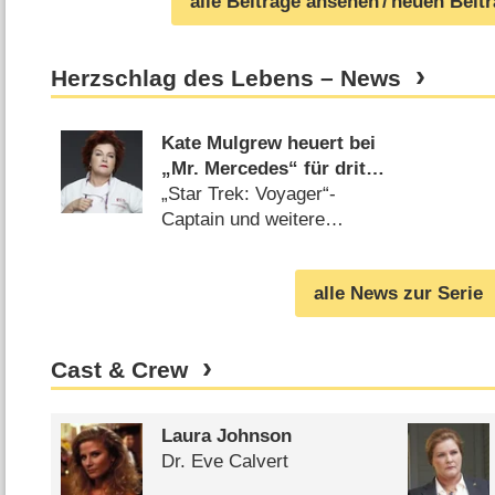
alle Beiträge ansehen
/ neuen Beit
Herzschlag des Lebens – News
Kate Mulgrew heuert bei
„Mr. Mercedes“ für dritte
Staffel an
„Star Trek: Voyager“-
Captain und weitere
Darsteller für die neuen
Folgen (
21.03.2019
)
alle News zur Serie
Cast & Crew
Laura Johnson
Dr. Eve Calvert