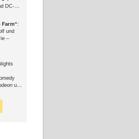
d DC-
ce
e Farm
:
olf und
rie –
lights
Comedy
lodeon und