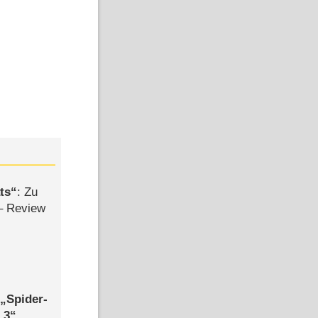
ts
: Zu
– Review
,
Spider-
 3
,