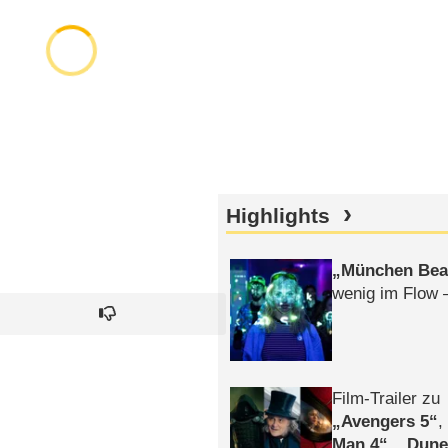
Highlights
München Bea
wenig im Flow 
Film-Trailer zu
Avengers 5
Man 4
,
Dune