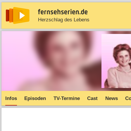
Herzschlag des Lebens
News
Entdecken
Streaming
TV-Starts
Serie
Infos
Episoden
TV-Termine
Cast
News
C