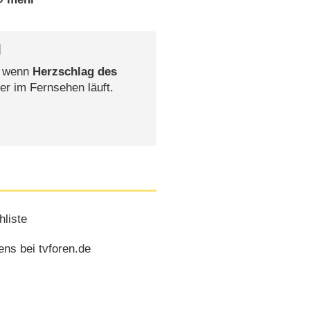
l
, wenn
Herzschlag des
er im Fernsehen läuft.
liste
ns bei tvforen.de