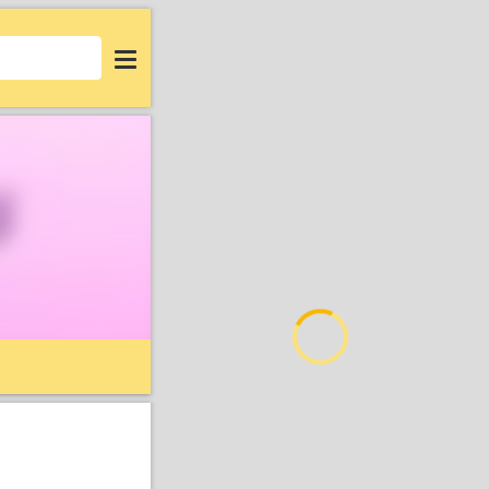
Login