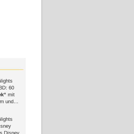
lights
BD: 60
ek
mit
mm und
der
lights
isney
ls Disney