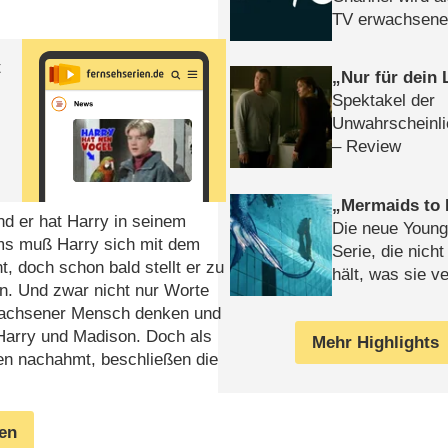
TV erwachsene
t
Nur für dein
Spektakel der
Unwahrscheinli
– Review
Mermaids to 
nd er hat Harry in seinem
Die neue Young
ums muß Harry sich mit dem
Serie, die nich
, doch schon bald stellt er zu
hält, was sie ve
n. Und zwar nicht nur Worte
Review
rwachsener Mensch denken und
Harry und Madison. Doch als
Mehr Highlights
en nachahmt, beschließen die
gen