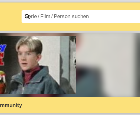
n A–Z
Filme A–Z
mmunity