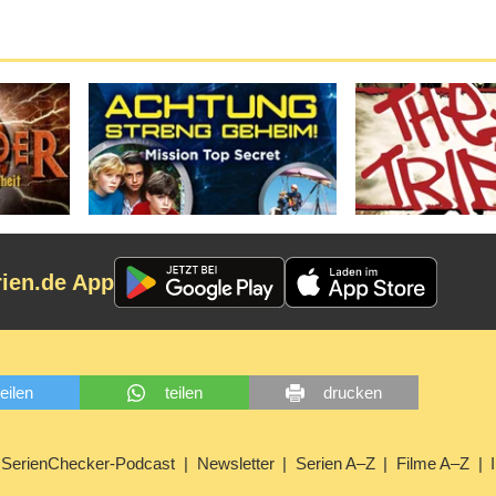
rien.de App
teilen
teilen
drucken
SerienChecker-Podcast
Newsletter
Serien A–Z
Filme A–Z