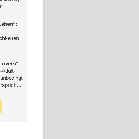
r
 Leben
:
chkeiten
Lovers
:
-Adult-
t unbedingt
rspricht –