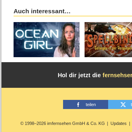
Auch interessant…
Hol dir jetzt die
fernsehse
teilen
© 1998–2026 imfernsehen GmbH & Co. KG
Updates