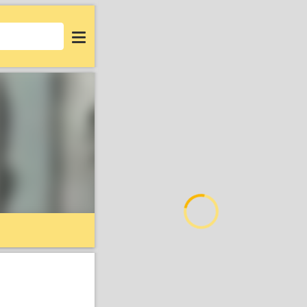
Login