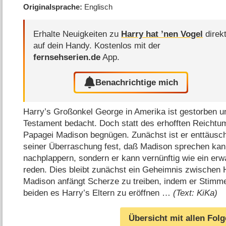
Originalsprache
Englisch
Erhalte Neuigkeiten zu
Harry hat ’nen Vogel
direk
auf dein Handy.
Kostenlos mit der
fernsehserien.de
App.
Benachrichtige mich
Harry’s Großonkel George in Amerika ist gestorben u
Testament bedacht. Doch statt des erhofften Reicht
Papagei Madison begnügen. Zunächst ist er enttäuscht
seiner Überraschung fest, daß Madison sprechen kan
nachplappern, sondern er kann vernünftig wie ein e
reden. Dies bleibt zunächst ein Geheimnis zwischen 
Madison anfängt Scherze zu treiben, indem er Stimm
beiden es Harry’s Eltern zu eröffnen …
(Text: KiKa)
Übersicht mit allen Fol