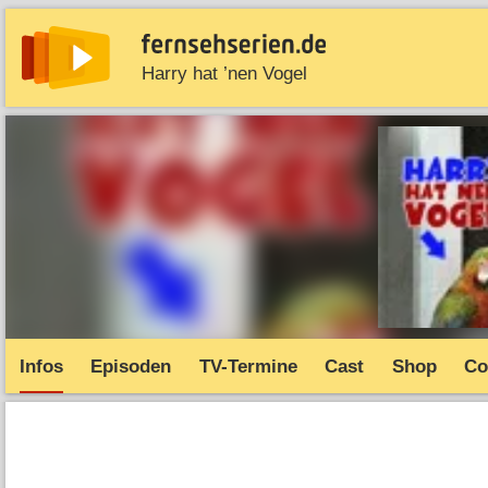
Harry hat ’nen Vogel
News
Entdecken
Streaming
TV-Starts
Serie
Infos
Episoden
TV-Termine
Cast
Shop
Co