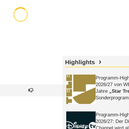
Highlights
Programm-High
2026/​27 von W
Jahre
Star Tr
Sonderprogra
Die Helgolän
Programm-High
2026/​27: Der D
Channel wird a