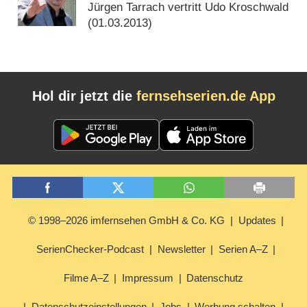
Jürgen Tarrach vertritt Udo Kroschwald
(
01.03.2013
)
Hol dir jetzt die
fernsehserien.de App
© 1998–2026 imfernsehen GmbH & Co. KG
Updates
SerienChecker-Podcast
Newsletter
Serien A–Z
Filme A–Z
Impressum
Datenschutz
Datenschutzeinstellungen
Jobs
Werbung schalten