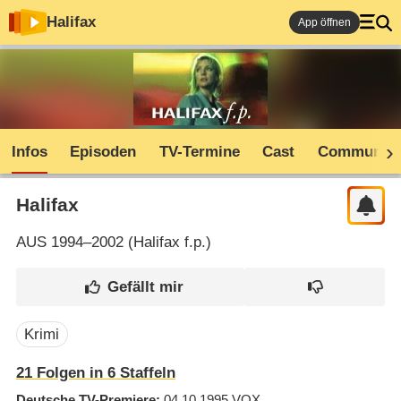
Halifax
App öffnen
Infos
Episoden
TV-Termine
Cast
Community
Halifax
AUS
1994–2002 (
Halifax f.p.
)
Krimi
21
Folgen in
6
Staffeln
Deutsche TV-Premiere
04.10.1995
VOX